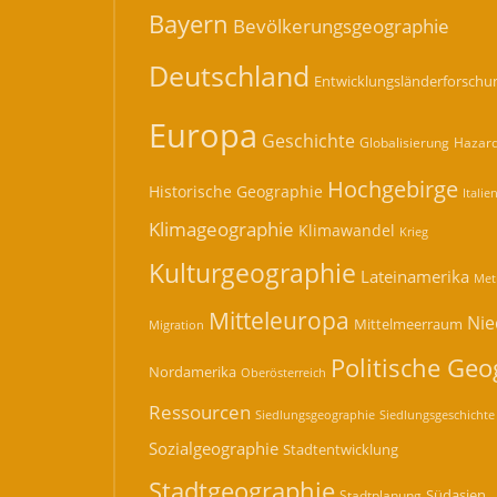
Bayern
Bevölkerungsgeographie
Deutschland
Entwicklungsländerforschu
Europa
Geschichte
Hazard
Globalisierung
Hochgebirge
Historische Geographie
Italie
Klimageographie
Klimawandel
Krieg
Kulturgeographie
Lateinamerika
Met
Mitteleuropa
Nie
Mittelmeerraum
Migration
Politische Geo
Nordamerika
Oberösterreich
Ressourcen
Siedlungsgeographie
Siedlungsgeschichte
Sozialgeographie
Stadtentwicklung
Stadtgeographie
Südasien
Stadtplanung