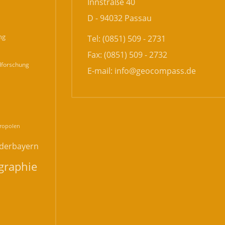
Innstraße 40
D - 94032 Passau
ng
Tel: (0851) 509 - 2731
Fax: (0851) 509 - 2732
forschung
E-mail:
info@geocompass.de
n
ropolen
derbayern
graphie