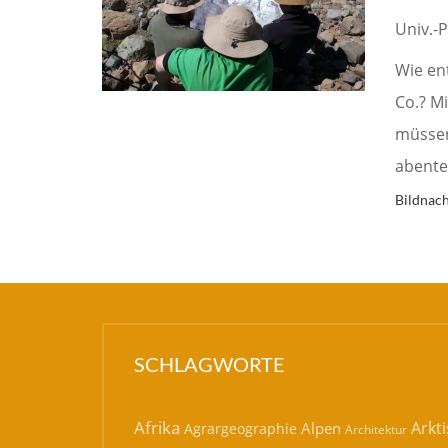
Univ.-
Wie en
Co.? Mi
müssen 
abente
Bildnac
SCHLAGWORTE
Afrika
Arkti
Alpen
Agrargeographie
Architektur