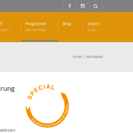
ft
Programm
Blog
Intern
erden!
Alle Vorträge
ILIAS
HOME
PROGRAMM
erung
ewiesen