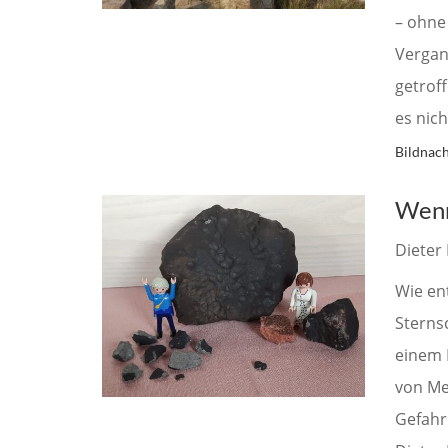
– ohne
Vergan
getrof
es nic
Bildnach
Wenn
Dieter 
Wie en
Sterns
einem 
von Me
Gefahr