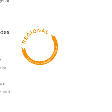
 genau
 des
e
die
m
are
ekannt