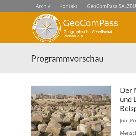
Archiv
Kontakt
GeoComPass SALZB
Programmvorschau
Der 
und 
Beis
Jun.-Pr
Mensch