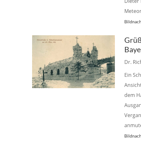
Dieter 
Meteori
Bildnach
Grüß
Baye
Dr. Ri
Ein Sc
Ansich
dem Ha
Ausgan
Vergang
anmut
Bildnach