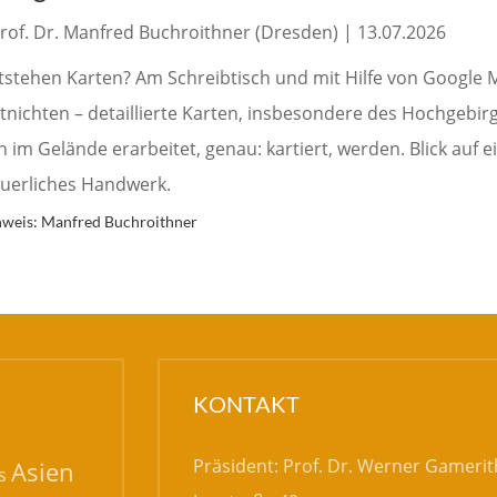
Prof. Dr. Manfred Buchroithner (Dresden) | 13.07.2026
tstehen Karten? Am Schreibtisch und mit Hilfe von Google 
tnichten – detaillierte Karten, insbesondere des Hochgebirg
im Gelände erarbeitet, genau: kartiert, werden. Blick auf e
uerliches Handwerk.
hweis: Manfred Buchroithner
KONTAKT
Präsident: Prof. Dr. Werner Gamerit
Asien
s