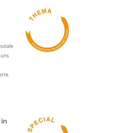
oziale
 uns
erte
 in