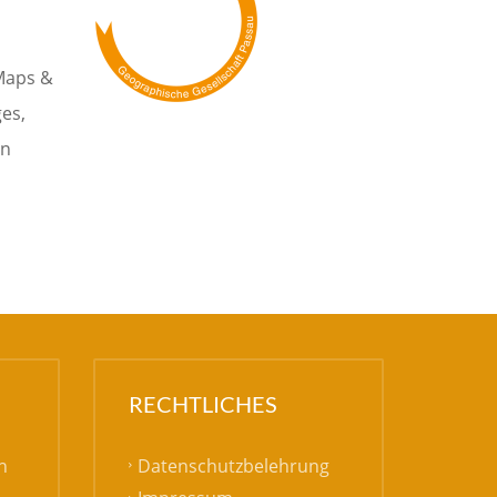
Maps &
es,
in
RECHTLICHES
Datenschutzbelehrung
h