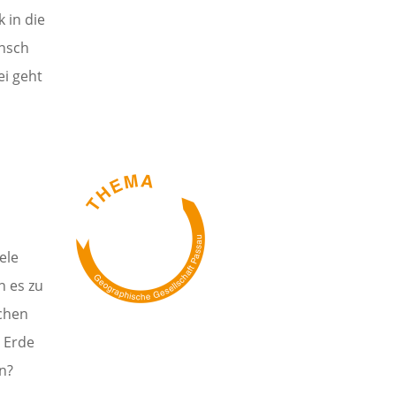
 in die
ensch
ei geht
ele
 es zu
chen
 Erde
n?