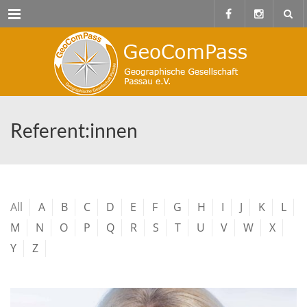
Menu
Referent:innen
All
A
B
C
D
E
F
G
H
I
J
K
L
M
N
O
P
Q
R
S
T
U
V
W
X
Y
Z