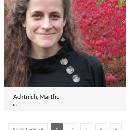
Achtnich, Marthe
DR.
Seite 1 von 28
1
2
3
4
5