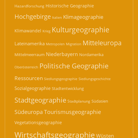
Historische Geographie
Hazardforschung
Hochgebirge
Klimageographie
Italien
Kulturgeographie
Klimawandel
Krieg
Mitteleuropa
Lateinamerika
Migration
Metropolen
Niederbayern
Mittelmeerraum
Nordamerika
Politische Geographie
Oberösterreich
Ressourcen
Siedlungsgeographie
Siedlungsgeschichte
Sozialgeographie
Stadtentwicklung
Stadtgeographie
Südasien
Stadtplanung
Südeuropa
Tourismusgeographie
Vegetationsgeographie
Wirtschaftsgeographie
Wüsten