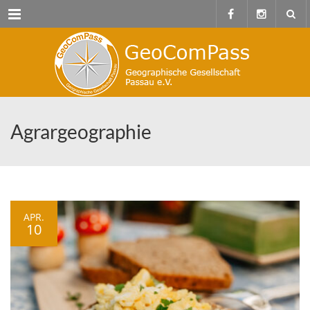
Menu
Agrargeographie
APR.
10