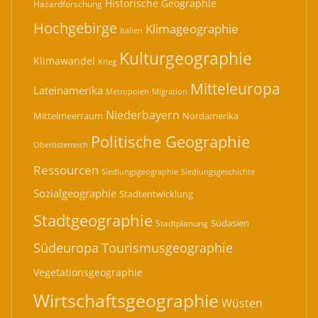
Historische Geographie
Hazardforschung
Hochgebirge
Klimageographie
Italien
Kulturgeographie
Klimawandel
Krieg
Mitteleuropa
Lateinamerika
Migration
Metropolen
Niederbayern
Mittelmeerraum
Nordamerika
Politische Geographie
Oberösterreich
Ressourcen
Siedlungsgeographie
Siedlungsgeschichte
Sozialgeographie
Stadtentwicklung
Stadtgeographie
Südasien
Stadtplanung
Südeuropa
Tourismusgeographie
Vegetationsgeographie
Wirtschaftsgeographie
Wüsten