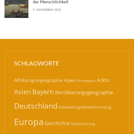
der Menschlichkeit
9. NOVEMBER 2026
SCHLAGWORTE
Afrika
Arktis
Alpen
Agrargeographie
Architektur
Bayern
Asien
Bevölkerungsgeographie
Deutschland
Entwicklungsländerforschung
Europa
Geschichte
Globalisierung