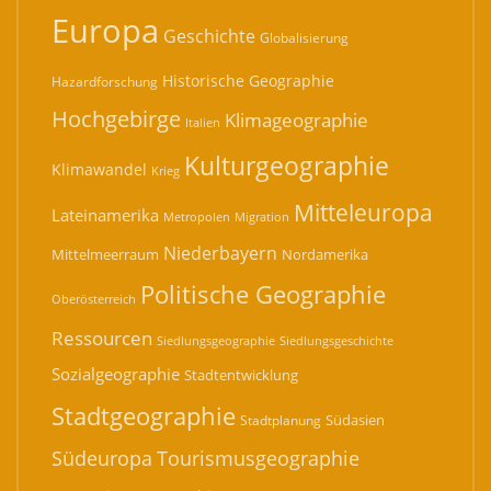
Europa
Geschichte
Globalisierung
Historische Geographie
Hazardforschung
Hochgebirge
Klimageographie
Italien
Kulturgeographie
Klimawandel
Krieg
Mitteleuropa
Lateinamerika
Migration
Metropolen
Niederbayern
Mittelmeerraum
Nordamerika
Politische Geographie
Oberösterreich
Ressourcen
Siedlungsgeographie
Siedlungsgeschichte
Sozialgeographie
Stadtentwicklung
Stadtgeographie
Südasien
Stadtplanung
Südeuropa
Tourismusgeographie