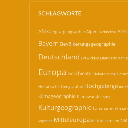
SCHLAGWORTE
Afrika
Arkti
Alpen
Agrargeographie
Architektur
Bayern
Bevölkerungsgeographie
Deutschland
Entwicklungsländerforschu
Europa
Geschichte
Hazard
Globalisierung
Hochgebirge
Historische Geographie
Italie
Klimageographie
Klimawandel
Krieg
Kulturgeographie
Lateinamerika
Met
Mitteleuropa
Nie
Mittelmeerraum
Migration