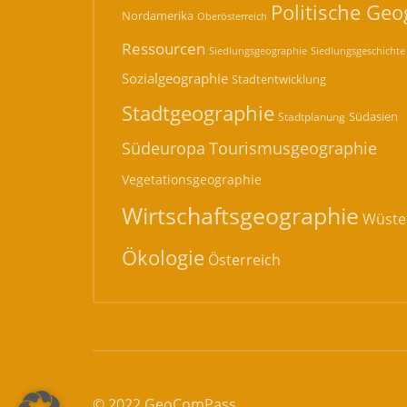
Politische Geo
Nordamerika
Oberösterreich
Ressourcen
Siedlungsgeographie
Siedlungsgeschichte
Sozialgeographie
Stadtentwicklung
Stadtgeographie
Südasien
Stadtplanung
Südeuropa
Tourismusgeographie
Vegetationsgeographie
Wirtschaftsgeographie
Wüste
Ökologie
Österreich
© 2022 GeoComPass