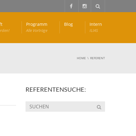
ft
Programm
Blog
Intern
erden!
Alle Vorträge
ILIAS
HOME
REFERENT
REFERENTENSUCHE: