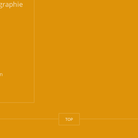
graphie
n
TOP