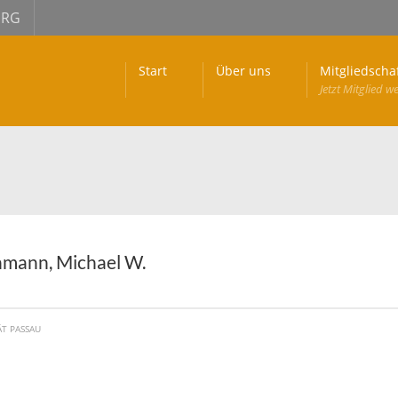
URG
Start
Über uns
Mitgliedscha
Jetzt Mitglied w
mann, Michael W.
ÄT PASSAU