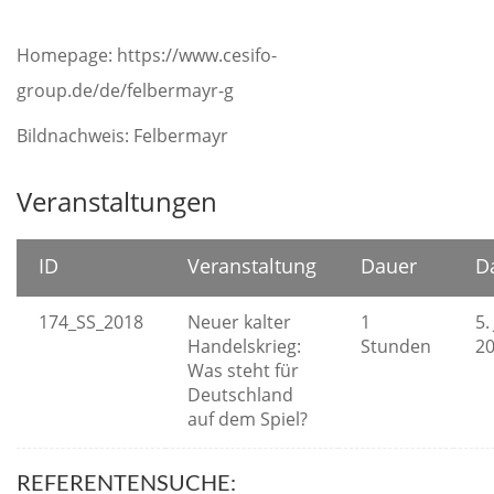
Homepage: https://www.cesifo-
group.de/de/felbermayr-g
Bildnachweis: Felbermayr
Veranstaltungen
ID
Veranstaltung
Dauer
D
174_SS_2018
Neuer kalter
1
5. 
Handelskrieg:
Stunden
2
Was steht für
Deutschland
auf dem Spiel?
REFERENTENSUCHE: