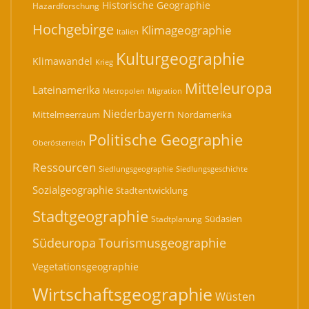
Historische Geographie
Hazardforschung
Hochgebirge
Klimageographie
Italien
Kulturgeographie
Klimawandel
Krieg
Mitteleuropa
Lateinamerika
Migration
Metropolen
Niederbayern
Mittelmeerraum
Nordamerika
Politische Geographie
Oberösterreich
Ressourcen
Siedlungsgeographie
Siedlungsgeschichte
Sozialgeographie
Stadtentwicklung
Stadtgeographie
Südasien
Stadtplanung
Südeuropa
Tourismusgeographie
Vegetationsgeographie
Wirtschaftsgeographie
Wüsten