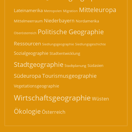
Mitteleuropa
Lateinamerika
Migration
Metropolen
Niederbayern
Mittelmeerraum
Nordamerika
Politische Geographie
Oberösterreich
Ressourcen
Siedlungsgeographie
Siedlungsgeschichte
Sozialgeographie
Stadtentwicklung
Stadtgeographie
Südasien
Stadtplanung
Südeuropa
Tourismusgeographie
Vegetationsgeographie
Wirtschaftsgeographie
Wüsten
Ökologie
Österreich