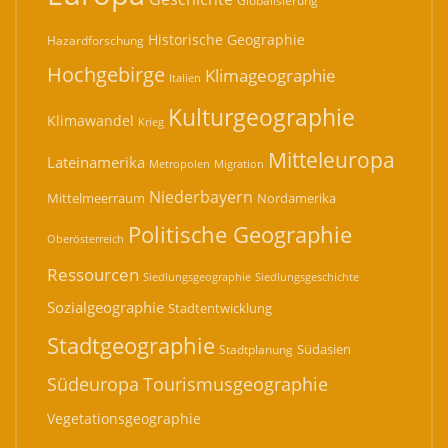
Globalisierung
Historische Geographie
Hazardforschung
Hochgebirge
Klimageographie
Italien
Kulturgeographie
Klimawandel
Krieg
Mitteleuropa
Lateinamerika
Migration
Metropolen
Niederbayern
Mittelmeerraum
Nordamerika
Politische Geographie
Oberösterreich
Ressourcen
Siedlungsgeographie
Siedlungsgeschichte
Sozialgeographie
Stadtentwicklung
Stadtgeographie
Südasien
Stadtplanung
Südeuropa
Tourismusgeographie
Vegetationsgeographie