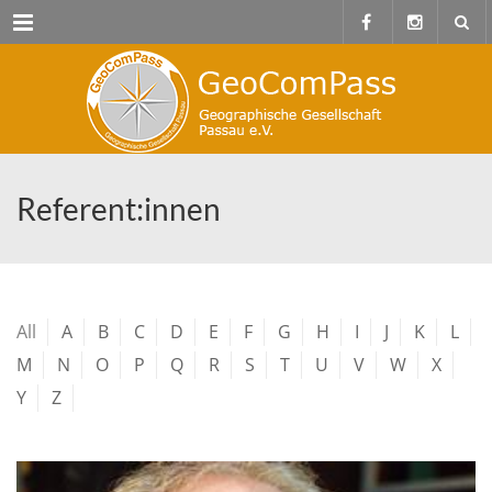
Menu
Referent:innen
All
A
B
C
D
E
F
G
H
I
J
K
L
M
N
O
P
Q
R
S
T
U
V
W
X
Y
Z