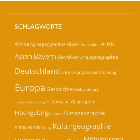
SCHLAGWORTE
Afrika
Arktis
Alpen
Agrargeographie
Architektur
Bayern
Asien
Bevölkerungsgeographie
Deutschland
Entwicklungsländerforschung
Europa
Geschichte
Globalisierung
Historische Geographie
Hazardforschung
Hochgebirge
Klimageographie
Italien
Kulturgeographie
Klimawandel
Krieg
Mitteleuropa
Lateinamerika