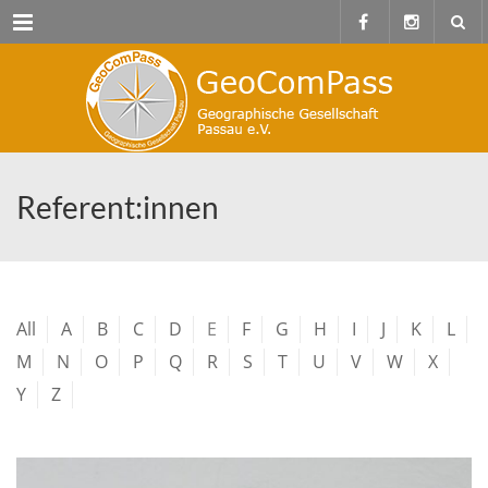
Menu
Referent:innen
All
A
B
C
D
E
F
G
H
I
J
K
L
M
N
O
P
Q
R
S
T
U
V
W
X
Y
Z