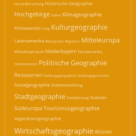
Historische Geographie
Hazardforschung
Hochgebirge
Klimageographie
Italien
Kulturgeographie
Klimawandel
Krieg
Mitteleuropa
Lateinamerika
Migration
Metropolen
Niederbayern
Mittelmeerraum
Nordamerika
Politische Geographie
Oberösterreich
Ressourcen
Siedlungsgeographie
Siedlungsgeschichte
Sozialgeographie
Stadtentwicklung
Stadtgeographie
Südasien
Stadtplanung
Südeuropa
Tourismusgeographie
Vegetationsgeographie
Wirtschaftsgeographie
Wüsten