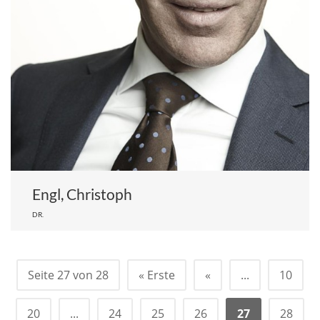
Engl, Christoph
DR.
Seite 27 von 28
« Erste
«
...
10
20
...
24
25
26
27
28