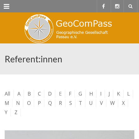
Menu
Referent:innen
All
A
B
C
D
E
F
G
H
I
J
K
L
M
N
O
P
Q
R
S
T
U
V
W
X
Y
Z