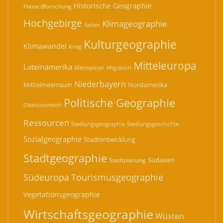
Historische Geographie
Hazardforschung
Hochgebirge
Klimageographie
Italien
Kulturgeographie
Klimawandel
Krieg
Mitteleuropa
Lateinamerika
Migration
Metropolen
Niederbayern
Mittelmeerraum
Nordamerika
Politische Geographie
Oberösterreich
Ressourcen
Siedlungsgeographie
Siedlungsgeschichte
Sozialgeographie
Stadtentwicklung
Stadtgeographie
Südasien
Stadtplanung
Südeuropa
Tourismusgeographie
Vegetationsgeographie
Wirtschaftsgeographie
Wüsten