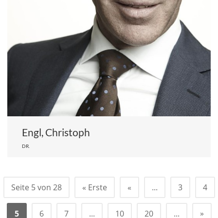
Engl, Christoph
DR.
Seite 5 von 28
« Erste
«
...
3
4
»
5
6
7
...
10
20
...