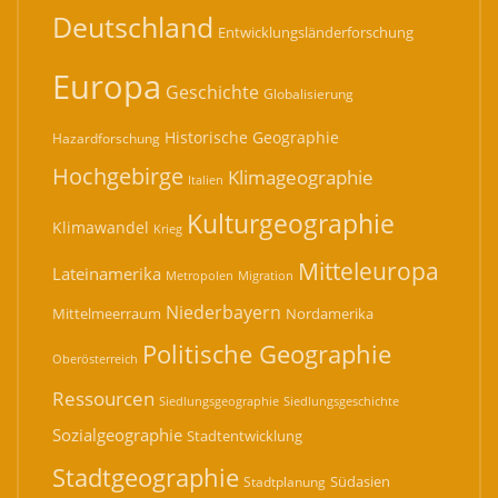
Deutschland
Entwicklungsländerforschung
Europa
Geschichte
Globalisierung
Historische Geographie
Hazardforschung
Hochgebirge
Klimageographie
Italien
Kulturgeographie
Klimawandel
Krieg
Mitteleuropa
Lateinamerika
Migration
Metropolen
Niederbayern
Mittelmeerraum
Nordamerika
Politische Geographie
Oberösterreich
Ressourcen
Siedlungsgeographie
Siedlungsgeschichte
Sozialgeographie
Stadtentwicklung
Stadtgeographie
Südasien
Stadtplanung