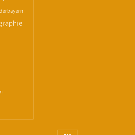
derbayern
graphie
n