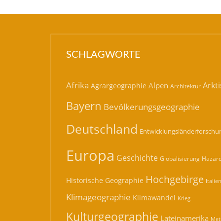
SCHLAGWORTE
Afrika
Arkti
Alpen
Agrargeographie
Architektur
Bayern
Bevölkerungsgeographie
Deutschland
Entwicklungsländerforschu
Europa
Geschichte
Hazard
Globalisierung
Hochgebirge
Historische Geographie
Italie
Klimageographie
Klimawandel
Krieg
Kulturgeographie
Lateinamerika
Met