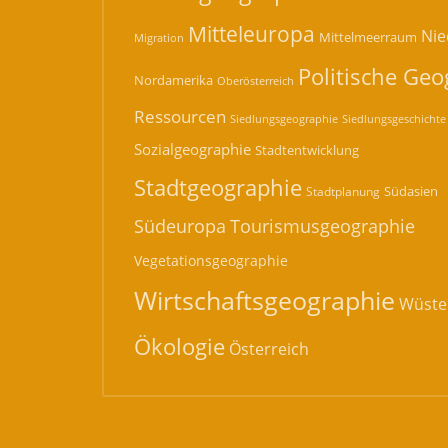
Mitteleuropa
Nie
Mittelmeerraum
Migration
Politische Geo
Nordamerika
Oberösterreich
Ressourcen
Siedlungsgeographie
Siedlungsgeschichte
Sozialgeographie
Stadtentwicklung
Stadtgeographie
Südasien
Stadtplanung
Südeuropa
Tourismusgeographie
Vegetationsgeographie
Wirtschaftsgeographie
Wüste
Ökologie
Österreich