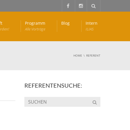
ft
Programm
Blog
Intern
erden!
Alle Vorträge
ILIAS
HOME
REFERENT
REFERENTENSUCHE: