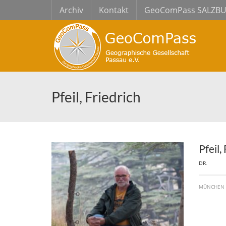
Archiv
Kontakt
GeoComPass SALZB
Pfeil, Friedrich
Pfeil,
DR.
MÜNCHEN