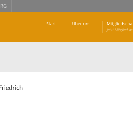
URG
Start
Über uns
Mitgliedscha
Jetzt Mitglied w
 Friedrich