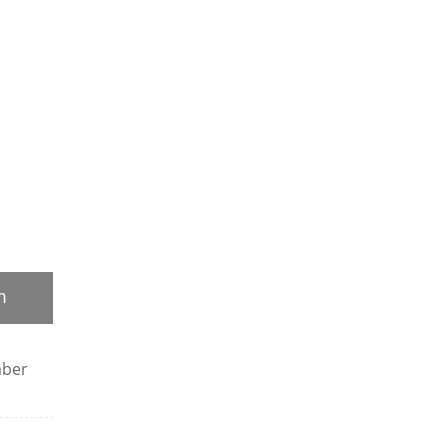
m
ber