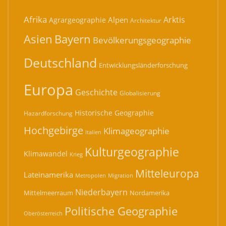
Afrika
Arktis
Alpen
Agrargeographie
Architektur
Bayern
Asien
Bevölkerungsgeographie
Deutschland
Entwicklungsländerforschung
Europa
Geschichte
Globalisierung
Historische Geographie
Hazardforschung
Hochgebirge
Klimageographie
Italien
Kulturgeographie
Klimawandel
Krieg
Mitteleuropa
Lateinamerika
Migration
Metropolen
Niederbayern
Mittelmeerraum
Nordamerika
Politische Geographie
Oberösterreich