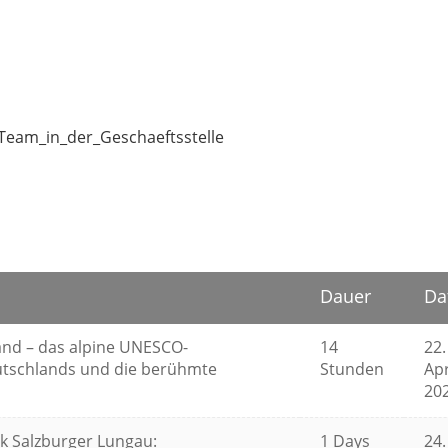
/Team_in_der_Geschaeftsstelle
Dauer
Da
nd – das alpine UNESCO-
14
22.
utschlands und die berühmte
Stunden
Apr
20
 Salzburger Lungau:
1 Days
24.