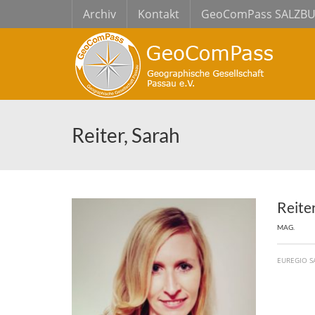
Archiv
Kontakt
GeoComPass SALZB
Reiter, Sarah
Reite
MAG.
EUREGIO S