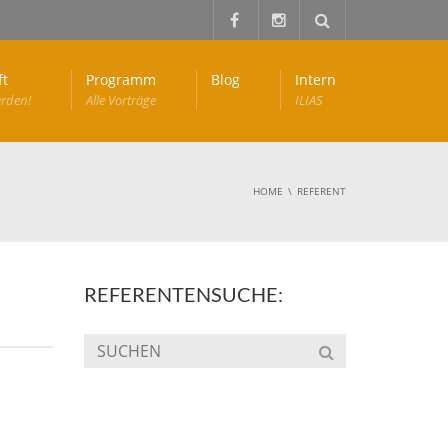
ft
Programm
Blog
Intern
erden!
Alle Vorträge
ILIAS
HOME
REFERENT
REFERENTENSUCHE: