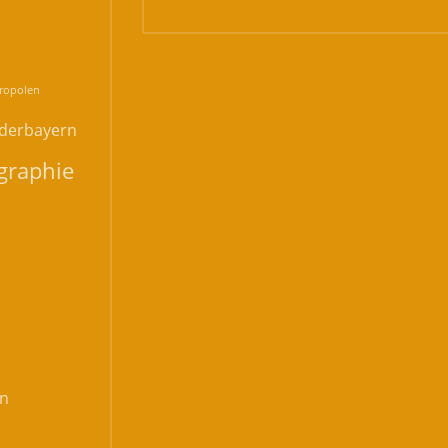
n
ropolen
derbayern
graphie
n