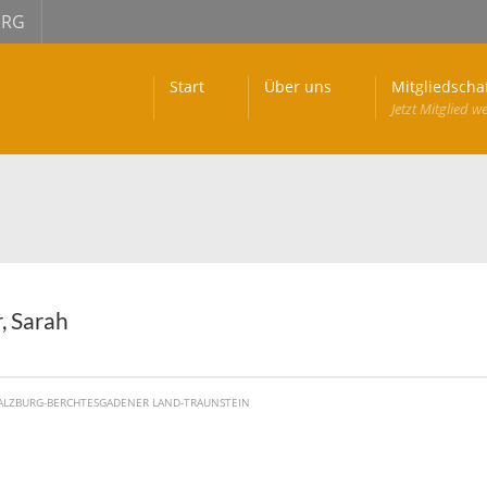
URG
Start
Über uns
Mitgliedscha
Jetzt Mitglied w
r, Sarah
ALZBURG-BERCHTESGADENER LAND-TRAUNSTEIN