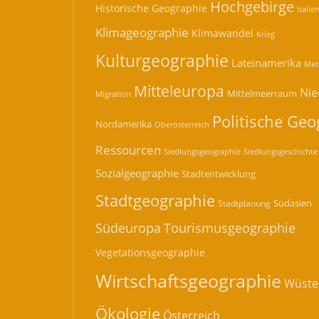
Hochgebirge
Historische Geographie
Italie
Klimageographie
Klimawandel
Krieg
Kulturgeographie
Lateinamerika
Met
Mitteleuropa
Nie
Mittelmeerraum
Migration
Politische Geo
Nordamerika
Oberösterreich
Ressourcen
Siedlungsgeographie
Siedlungsgeschichte
Sozialgeographie
Stadtentwicklung
Stadtgeographie
Südasien
Stadtplanung
Südeuropa
Tourismusgeographie
Vegetationsgeographie
Wirtschaftsgeographie
Wüste
Ökologie
Österreich