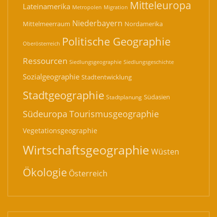
Mitteleuropa
Lateinamerika
Migration
Metropolen
Niederbayern
Mittelmeerraum
Nordamerika
Politische Geographie
Oberösterreich
Ressourcen
Siedlungsgeographie
Siedlungsgeschichte
Sozialgeographie
Stadtentwicklung
Stadtgeographie
Südasien
Stadtplanung
Südeuropa
Tourismusgeographie
Vegetationsgeographie
Wirtschaftsgeographie
Wüsten
Ökologie
Österreich