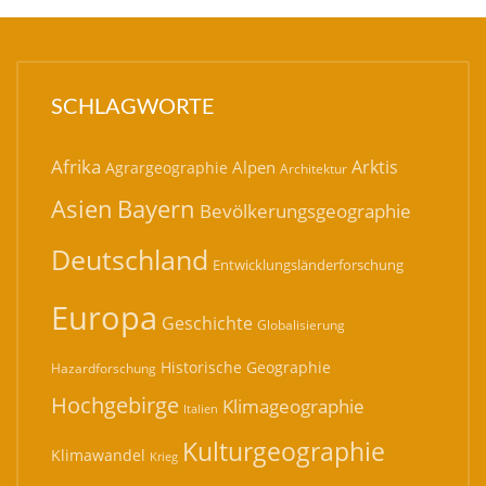
SCHLAGWORTE
Afrika
Arktis
Alpen
Agrargeographie
Architektur
Bayern
Asien
Bevölkerungsgeographie
Deutschland
Entwicklungsländerforschung
Europa
Geschichte
Globalisierung
Historische Geographie
Hazardforschung
Hochgebirge
Klimageographie
Italien
Kulturgeographie
Klimawandel
Krieg