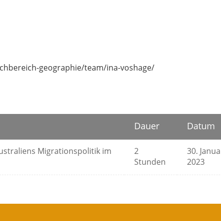
fachbereich-geographie/team/ina-voshage/
Dauer
Datum
straliens Migrationspolitik im
2
30. Janua
Stunden
2023