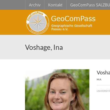
Archiv
Kontakt
GeoComPass SALZB
Voshage, Ina
Vosha
M.A.
UNIVERSIT