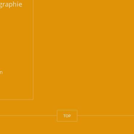
graphie
n
TOP