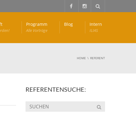
ft
Programm
Blog
Intern
erden!
Alle Vorträge
ILIAS
HOME
REFERENT
REFERENTENSUCHE: