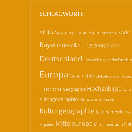
SCHLAGWORTE
Afrika
Arkti
Alpen
Agrargeographie
Architektur
Bayern
Bevölkerungsgeographie
Deutschland
Entwicklungsländerforschu
Europa
Geschichte
Hazard
Globalisierung
Hochgebirge
Historische Geographie
Italie
Klimageographie
Klimawandel
Krieg
Kulturgeographie
Lateinamerika
Met
Mitteleuropa
Nie
Mittelmeerraum
Migration