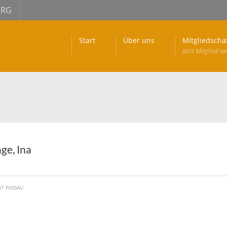
URG
Start
Über uns
Mitgliedscha
Jetzt Mitglied w
ge, Ina
ÄT PASSAU