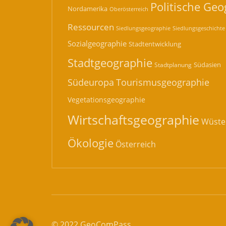
Politische Geo
Nordamerika
Oberösterreich
Ressourcen
Siedlungsgeographie
Siedlungsgeschichte
Sozialgeographie
Stadtentwicklung
Stadtgeographie
Südasien
Stadtplanung
Südeuropa
Tourismusgeographie
Vegetationsgeographie
Wirtschaftsgeographie
Wüste
Ökologie
Österreich
© 2022 GeoComPass