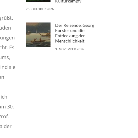
Kulturkampf?
26. OKTOBER 2026
grüßt.
Der Reisende. Georg
Süden
Forster und die
Entdeckung der
hrungen
Menschlichkeit
cht. Es
9. NOVEMBER 2026
lums,
ind sie
on
sich
am 30.
rof.
a der