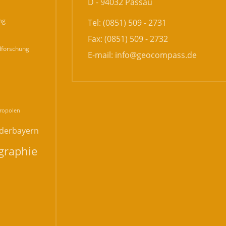
D - 94032 Passau
ng
Tel: (0851) 509 - 2731
Fax: (0851) 509 - 2732
forschung
E-mail:
info@geocompass.de
n
ropolen
derbayern
graphie