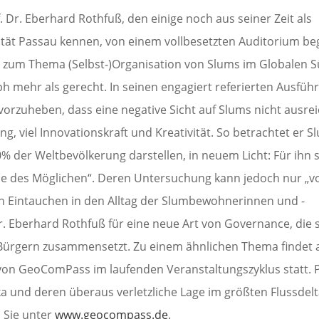
 Dr. Eberhard Rothfuß, den einige noch aus seiner Zeit als
sität Passau kennen, von einem vollbesetzten Auditorium be
zum Thema (Selbst-)Organisation von Slums im Globalen 
ph mehr als gerecht. In seinen engagiert referierten Ausfü
vorzuheben, dass eine negative Sicht auf Slums nicht ausrei
g, viel Innovationskraft und Kreativität. So betrachtet er S
der Weltbevölkerung darstellen, in neuem Licht: Für ihn s
me des Möglichen“. Deren Untersuchung kann jedoch nur „v
in Eintauchen in den Alltag der Slumbewohnerinnen und -
r. Eberhard Rothfuß für eine neue Art von Governance, die 
Bürgern zusammensetzt. Zu einem ähnlichen Thema findet 
 von GeoComPass im laufenden Veranstaltungszyklus statt. P
a und deren überaus verletzliche Lage im größten Flussdelt
n Sie unter
www.geocompass.de
.