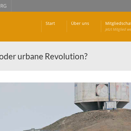
URG
Start
Über uns
Mitgliedscha
Jetzt Mitglied w
 oder urbane Revolution?