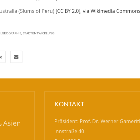
stralia (Slums of Peru) [
CC BY 2.0
],
via Wikimedia Common
ALGEOGRAPHIE
,
STADTENTWICKLUNG
KONTAKT
Präsident: Prof. Dr. Werner Gamerit
Asien
s
Innstraße 40