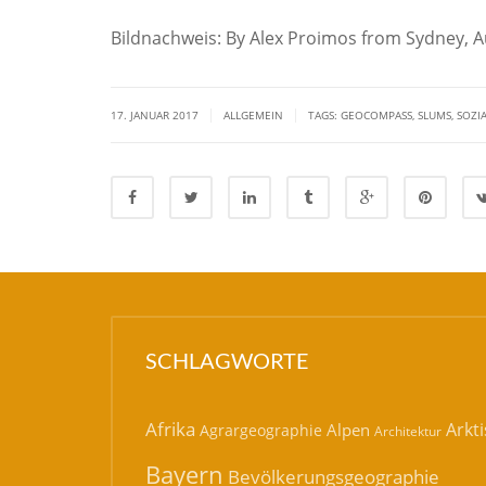
Bildnachweis: By Alex Proimos from Sydney, Au
|
|
17. JANUAR 2017
ALLGEMEIN
TAGS:
GEOCOMPASS
,
SLUMS
,
SOZI
SCHLAGWORTE
Afrika
Arkti
Alpen
Agrargeographie
Architektur
Bayern
Bevölkerungsgeographie