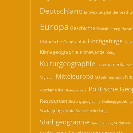
Deutschland
Entwicklungsländerforschu
Europa
Geschichte
Hazard
Globalisierung
Hochgebirge
Historische Geographie
Italie
Klimageographie
Klimawandel
Krieg
Kulturgeographie
Lateinamerika
Met
Mitteleuropa
Nie
Mittelmeerraum
Migration
Politische Geo
Nordamerika
Oberösterreich
Ressourcen
Siedlungsgeographie
Siedlungsgeschichte
Sozialgeographie
Stadtentwicklung
Stadtgeographie
Südasien
Stadtplanung