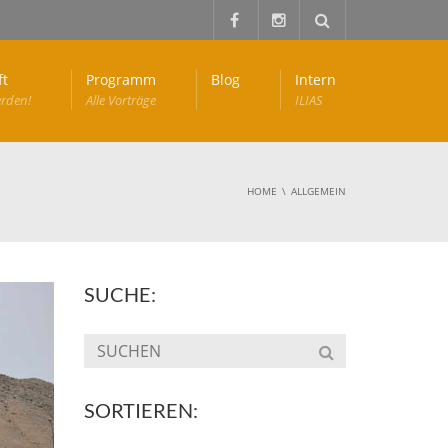
ft
Programm
Blog
Intern
erden!
Alle Vorträge
ILIAS
HOME
ALLGEMEIN
SUCHE:
SORTIEREN: