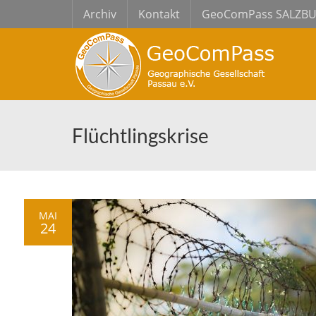
Archiv
Kontakt
GeoComPass SALZB
Flüchtlingskrise
MAI
24