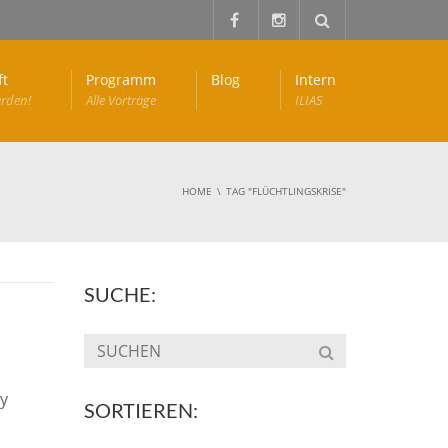
ft
Programm
Blog
Intern
erden!
Alle Vorträge
ILIAS
HOME
TAG "FLÜCHTLINGSKRISE"
SUCHE:
y
SORTIEREN: