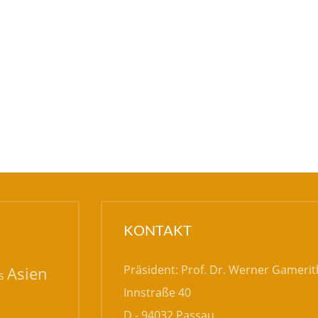
KONTAKT
Präsident: Prof. Dr. Werner Gamerit
Asien
s
Innstraße 40
D - 94032 Passau