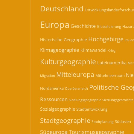
Deutschland
Entwicklungsländerforschu
Europa
Geschichte
Hazard
Globalisierung
Hochgebirge
Historische Geographie
Italie
Klimageographie
Klimawandel
Krieg
Kulturgeographie
Lateinamerika
Met
Mitteleuropa
Nie
Mittelmeerraum
Migration
Politische Geo
Nordamerika
Oberösterreich
Ressourcen
Siedlungsgeographie
Siedlungsgeschichte
Sozialgeographie
Stadtentwicklung
Stadtgeographie
Südasien
Stadtplanung
Südeuropa
Tourismusgeographie