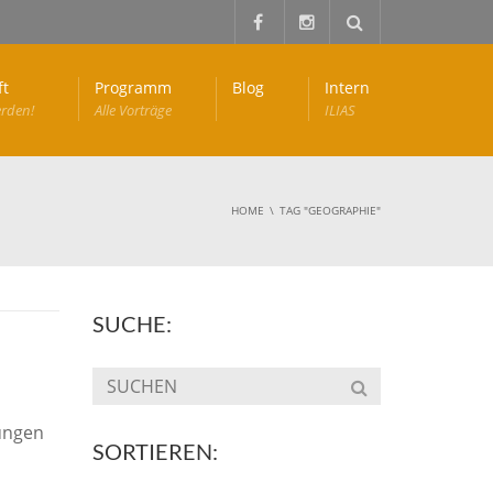
ft
Programm
Blog
Intern
erden!
Alle Vorträge
ILIAS
HOME
TAG "GEOGRAPHIE"
SUCHE:
kungen
SORTIEREN: