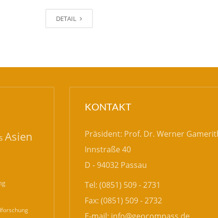
DETAIL
KONTAKT
Präsident: Prof. Dr. Werner Gamerit
Asien
s
Innstraße 40
D - 94032 Passau
ng
Tel: (0851) 509 - 2731
Fax: (0851) 509 - 2732
forschung
E-mail:
info@geocompass.de