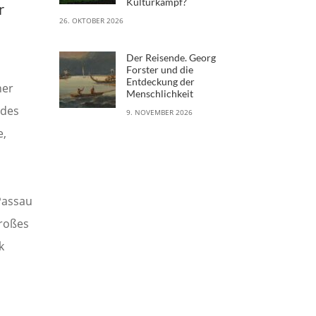
Kulturkampf?
r
26. OKTOBER 2026
Der Reisende. Georg
Forster und die
Entdeckung der
ner
Menschlichkeit
 des
9. NOVEMBER 2026
e,
Passau
roßes
k