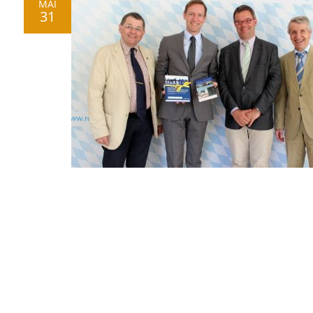
MAI
31