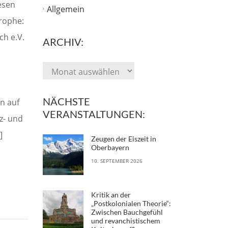
esen
Allgemein
trophe:
h e.V.
ARCHIV:
NÄCHSTE
n auf
VERANSTALTUNGEN:
z- und
]
Zeugen der Eiszeit in
Oberbayern
10. SEPTEMBER 2026
Kritik an der
„Postkolonialen Theorie“:
Zwischen Bauchgefühl
und revanchistischem