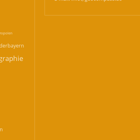
n
ropolen
derbayern
graphie
n