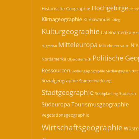
Hochgebirge
Historische Geographie
Italie
Klimageographie
Klimawandel
Krieg
Kulturgeographie
Lateinamerika
Met
Mitteleuropa
Nie
Mittelmeerraum
Migration
Politische Geo
Nordamerika
Oberösterreich
Ressourcen
Siedlungsgeographie
Siedlungsgeschichte
Sozialgeographie
Stadtentwicklung
Stadtgeographie
Südasien
Stadtplanung
Südeuropa
Tourismusgeographie
Vegetationsgeographie
Wirtschaftsgeographie
Wüste