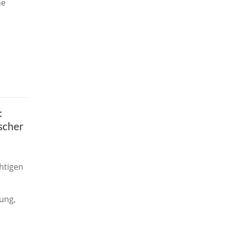
ne
:
scher
htigen
ung,