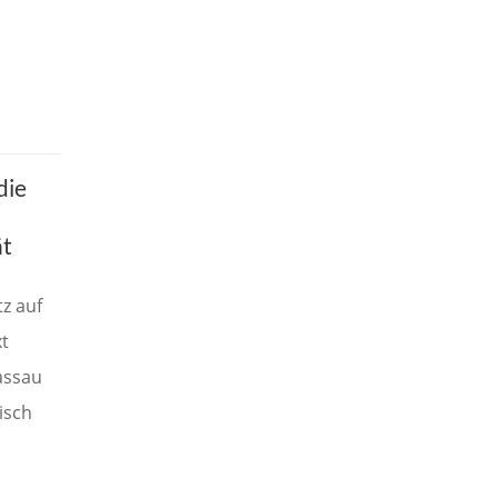
die
ät
z auf
t
assau
isch