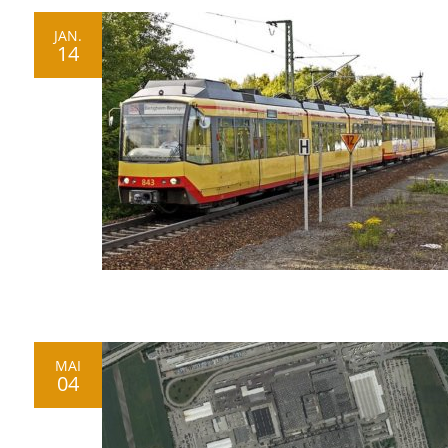
JAN.
14
MAI
04