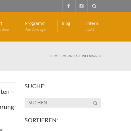
ft
Programm
Blog
Intern
erden!
Alle Vorträge
ILIAS
HOME
VERANSTALTUNGEN
PAGE 8
SUCHE:
rten –
hrung
SORTIEREN:
al