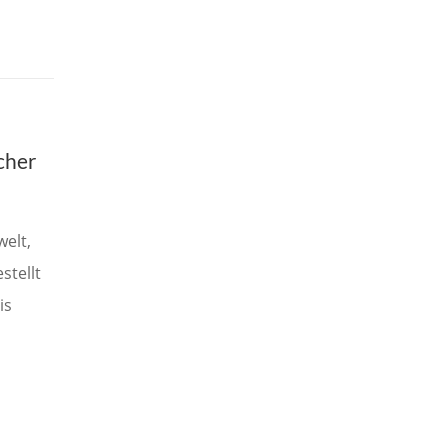
cher
elt,
stellt
is