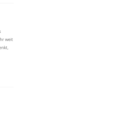
s
hr weit
enkt,