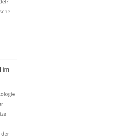
del?
ische
d im
ologie
er
ize
 der