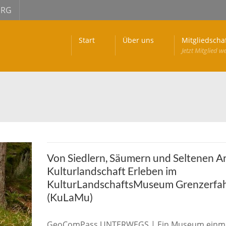
URG
Start
Über uns
Mitgliedscha
Jetzt Mitglied w
Von Siedlern, Säumern und Seltenen A
Kulturlandschaft Erleben im
KulturLandschaftsMuseum Grenzerfa
(KuLaMu)
GeoComPass UNTERWEGS | Ein Museum einm