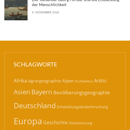
der Menschlichkeit
9. NOVEMBER 2026
SCHLAGWORTE
Afrika
Arktis
Alpen
Agrargeographie
Architektur
Bayern
Asien
Bevölkerungsgeographie
Deutschland
Entwicklungsländerforschung
Europa
Geschichte
Globalisierung