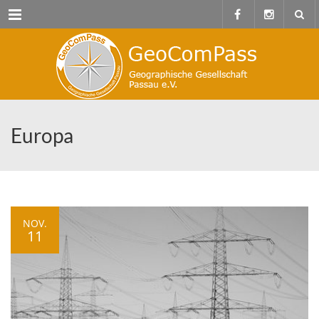
Menu
Europa
NOV.
11