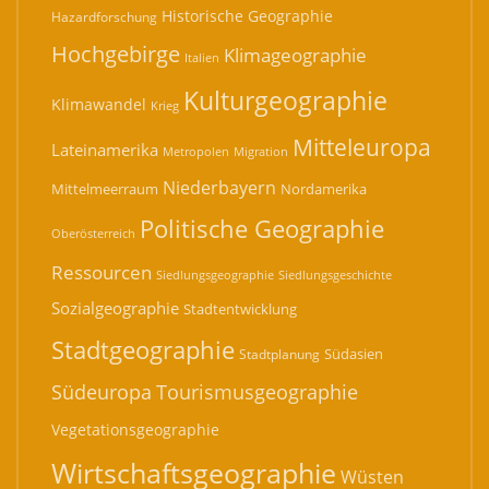
Historische Geographie
Hazardforschung
Hochgebirge
Klimageographie
Italien
Kulturgeographie
Klimawandel
Krieg
Mitteleuropa
Lateinamerika
Migration
Metropolen
Niederbayern
Mittelmeerraum
Nordamerika
Politische Geographie
Oberösterreich
Ressourcen
Siedlungsgeographie
Siedlungsgeschichte
Sozialgeographie
Stadtentwicklung
Stadtgeographie
Südasien
Stadtplanung
Südeuropa
Tourismusgeographie
Vegetationsgeographie
Wirtschaftsgeographie
Wüsten