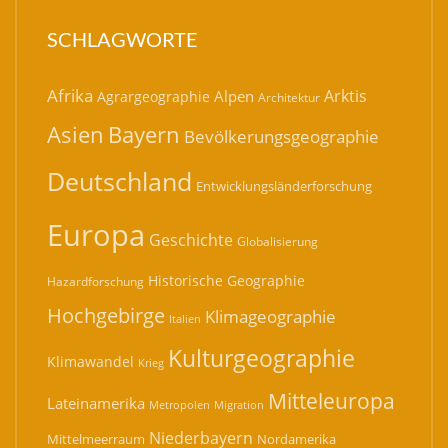
SCHLAGWORTE
Afrika
Arktis
Alpen
Agrargeographie
Architektur
Bayern
Asien
Bevölkerungsgeographie
Deutschland
Entwicklungsländerforschung
Europa
Geschichte
Globalisierung
Historische Geographie
Hazardforschung
Hochgebirge
Klimageographie
Italien
Kulturgeographie
Klimawandel
Krieg
Mitteleuropa
Lateinamerika
Migration
Metropolen
Niederbayern
Mittelmeerraum
Nordamerika