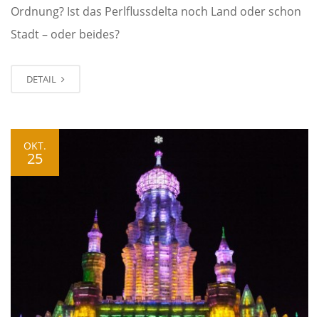
Ordnung? Ist das Perlflussdelta noch Land oder schon
Stadt – oder beides?
DETAIL
OKT.
25