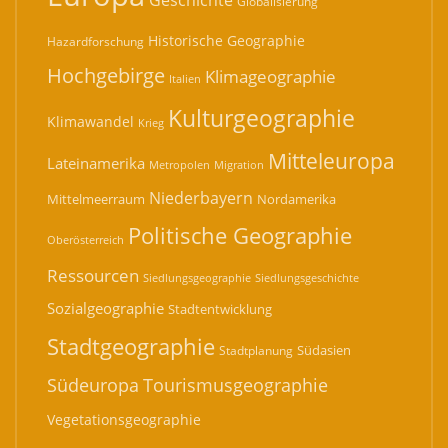
Globalisierung
Historische Geographie
Hazardforschung
Hochgebirge
Klimageographie
Italien
Kulturgeographie
Klimawandel
Krieg
Mitteleuropa
Lateinamerika
Migration
Metropolen
Niederbayern
Mittelmeerraum
Nordamerika
Politische Geographie
Oberösterreich
Ressourcen
Siedlungsgeographie
Siedlungsgeschichte
Sozialgeographie
Stadtentwicklung
Stadtgeographie
Südasien
Stadtplanung
Südeuropa
Tourismusgeographie
Vegetationsgeographie