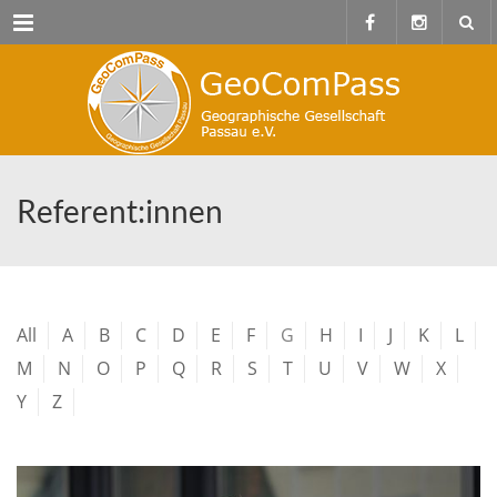
Menu
Referent:innen
All
A
B
C
D
E
F
G
H
I
J
K
L
M
N
O
P
Q
R
S
T
U
V
W
X
Y
Z