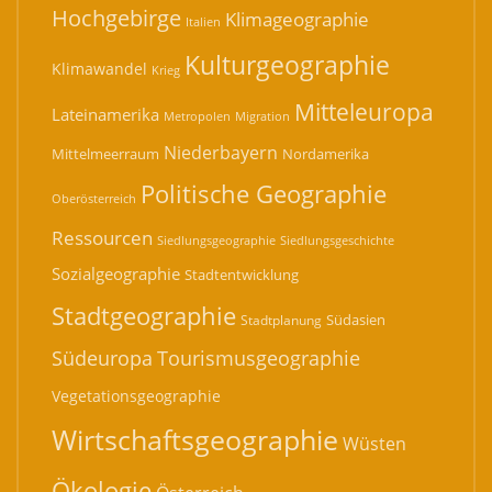
Hochgebirge
Klimageographie
Italien
Kulturgeographie
Klimawandel
Krieg
Mitteleuropa
Lateinamerika
Migration
Metropolen
Niederbayern
Mittelmeerraum
Nordamerika
Politische Geographie
Oberösterreich
Ressourcen
Siedlungsgeographie
Siedlungsgeschichte
Sozialgeographie
Stadtentwicklung
Stadtgeographie
Südasien
Stadtplanung
Südeuropa
Tourismusgeographie
Vegetationsgeographie
Wirtschaftsgeographie
Wüsten
Ökologie