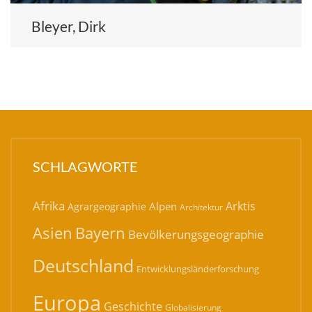
Bleyer, Dirk
SCHLAGWORTE
Afrika
Arktis
Alpen
Agrargeographie
Architektur
Bayern
Asien
Bevölkerungsgeographie
Deutschland
Entwicklungsländerforschung
Europa
Geschichte
Globalisierung