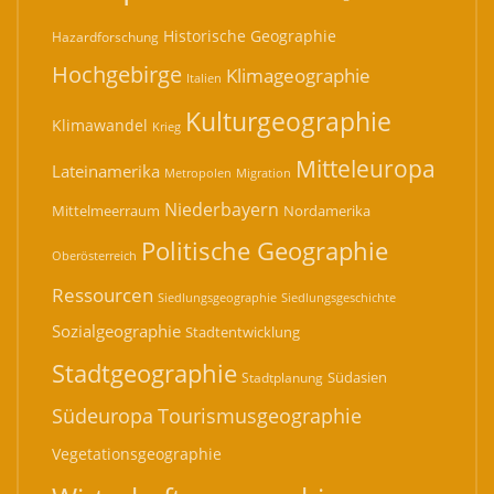
Historische Geographie
Hazardforschung
Hochgebirge
Klimageographie
Italien
Kulturgeographie
Klimawandel
Krieg
Mitteleuropa
Lateinamerika
Migration
Metropolen
Niederbayern
Mittelmeerraum
Nordamerika
Politische Geographie
Oberösterreich
Ressourcen
Siedlungsgeographie
Siedlungsgeschichte
Sozialgeographie
Stadtentwicklung
Stadtgeographie
Südasien
Stadtplanung
Südeuropa
Tourismusgeographie
Vegetationsgeographie