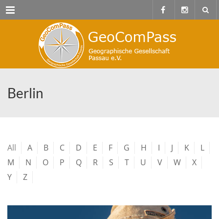
Menu
Berlin
All
A
B
C
D
E
F
G
H
I
J
K
L
M
N
O
P
Q
R
S
T
U
V
W
X
Y
Z