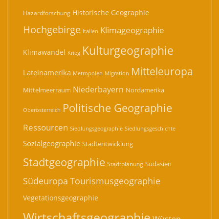
Historische Geographie
Hazardforschung
Hochgebirge
Klimageographie
Italien
Kulturgeographie
Klimawandel
Krieg
Mitteleuropa
Lateinamerika
Migration
Metropolen
Niederbayern
Mittelmeerraum
Nordamerika
Politische Geographie
Oberösterreich
Ressourcen
Siedlungsgeographie
Siedlungsgeschichte
Sozialgeographie
Stadtentwicklung
Stadtgeographie
Südasien
Stadtplanung
Südeuropa
Tourismusgeographie
Vegetationsgeographie
Wirtschaftsgeographie