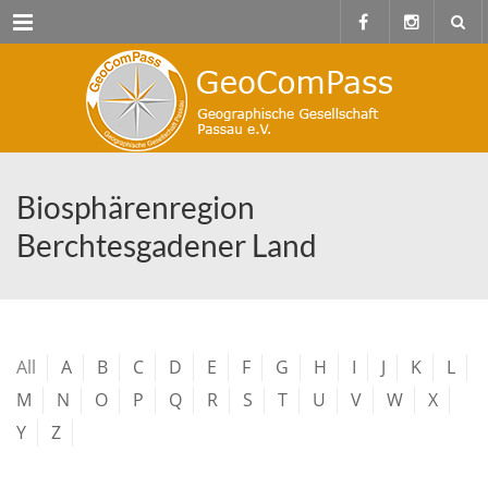
Menu
Biosphärenregion
Berchtesgadener Land
All
A
B
C
D
E
F
G
H
I
J
K
L
M
N
O
P
Q
R
S
T
U
V
W
X
Y
Z