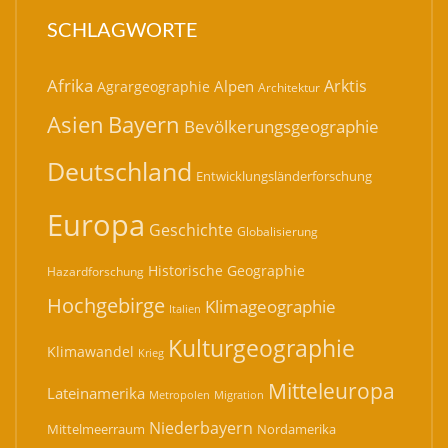
SCHLAGWORTE
Afrika
Arktis
Alpen
Agrargeographie
Architektur
Bayern
Asien
Bevölkerungsgeographie
Deutschland
Entwicklungsländerforschung
Europa
Geschichte
Globalisierung
Historische Geographie
Hazardforschung
Hochgebirge
Klimageographie
Italien
Kulturgeographie
Klimawandel
Krieg
Mitteleuropa
Lateinamerika
Migration
Metropolen
Niederbayern
Mittelmeerraum
Nordamerika