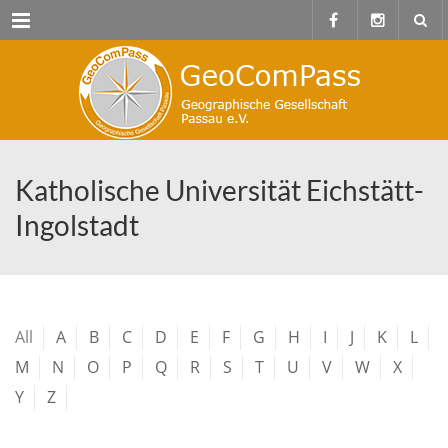
Menu
Katholische Universität Eichstätt-
Ingolstadt
All
A
B
C
D
E
F
G
H
I
J
K
L
M
N
O
P
Q
R
S
T
U
V
W
X
Y
Z