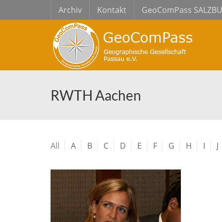
Archiv
Kontakt
GeoComPass SALZB
RWTH Aachen
All
A
B
C
D
E
F
G
H
I
J