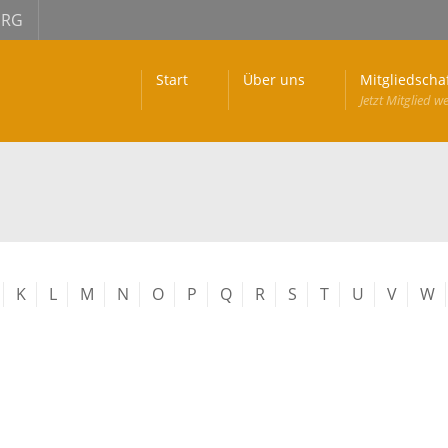
URG
Start
Über uns
Mitgliedscha
Jetzt Mitglied w
K
L
M
N
O
P
Q
R
S
T
U
V
W