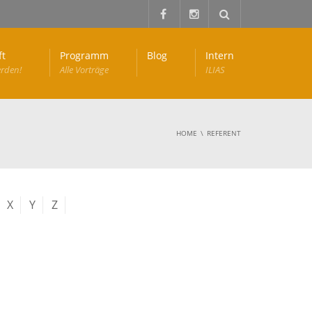
ft
Programm
Blog
Intern
erden!
Alle Vorträge
ILIAS
HOME
REFERENT
X
Y
Z