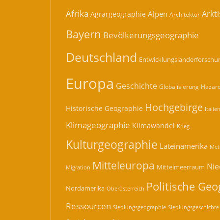
Afrika
Arkti
Alpen
Agrargeographie
Architektur
Bayern
Bevölkerungsgeographie
Deutschland
Entwicklungsländerforschu
Europa
Geschichte
Hazard
Globalisierung
Hochgebirge
Historische Geographie
Italie
Klimageographie
Klimawandel
Krieg
Kulturgeographie
Lateinamerika
Met
Mitteleuropa
Nie
Mittelmeerraum
Migration
Politische Geo
Nordamerika
Oberösterreich
Ressourcen
Siedlungsgeographie
Siedlungsgeschichte