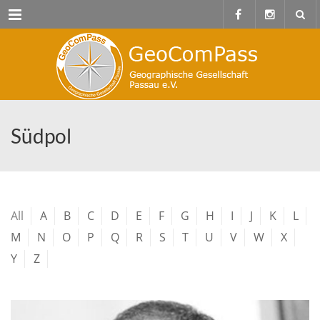
Menu
Südpol
All
A
B
C
D
E
F
G
H
I
J
K
L
M
N
O
P
Q
R
S
T
U
V
W
X
Y
Z