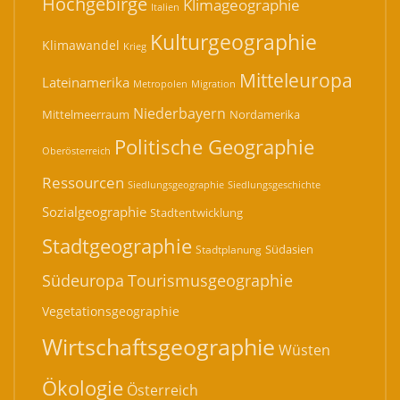
Hochgebirge
Klimageographie
Italien
Kulturgeographie
Klimawandel
Krieg
Mitteleuropa
Lateinamerika
Migration
Metropolen
Niederbayern
Mittelmeerraum
Nordamerika
Politische Geographie
Oberösterreich
Ressourcen
Siedlungsgeographie
Siedlungsgeschichte
Sozialgeographie
Stadtentwicklung
Stadtgeographie
Südasien
Stadtplanung
Südeuropa
Tourismusgeographie
Vegetationsgeographie
Wirtschaftsgeographie
Wüsten
Ökologie
Österreich