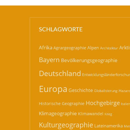
SCHLAGWORTE
Afrika
Arkti
Alpen
Agrargeographie
Architektur
Bayern
Bevölkerungsgeographie
Deutschland
Entwicklungsländerforschu
Europa
Geschichte
Hazard
Globalisierung
Hochgebirge
Historische Geographie
Italie
Klimageographie
Klimawandel
Krieg
Kulturgeographie
Lateinamerika
Met