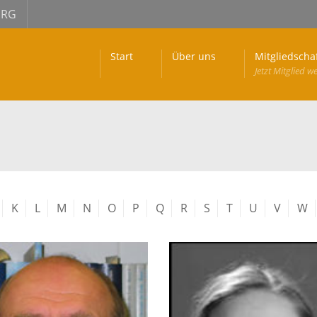
URG
Start
Über uns
Mitgliedscha
Jetzt Mitglied w
K
L
M
N
O
P
Q
R
S
T
U
V
W