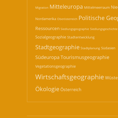
Mitteleuropa
Nie
Mittelmeerraum
Migration
Politische Geo
Nordamerika
Oberösterreich
Ressourcen
Siedlungsgeographie
Siedlungsgeschichte
Sozialgeographie
Stadtentwicklung
Stadtgeographie
Südasien
Stadtplanung
Südeuropa
Tourismusgeographie
Vegetationsgeographie
Wirtschaftsgeographie
Wüste
Ökologie
Österreich