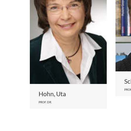
Sc
PROF
Hohn, Uta
PROF. DR.