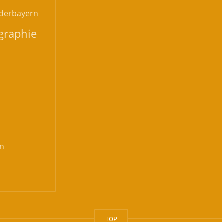
derbayern
graphie
n
TOP