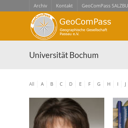
Archiv
Kontakt
GeoComPass SALZB
Universität Bochum
All
A
B
C
D
E
F
G
H
I
J