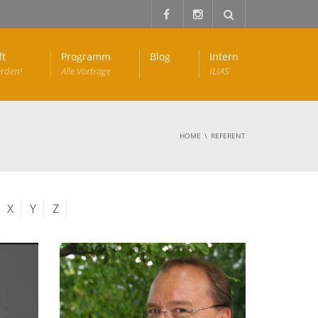
ft
Programm
Blog
Intern
erden!
Alle Vorträge
ILIAS
HOME
REFERENT
X
Y
Z