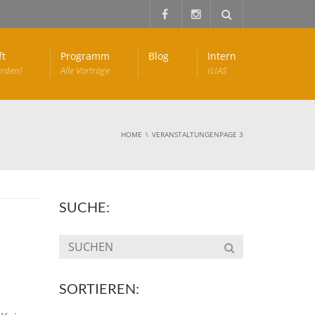
ft
Programm
Blog
Intern
erden!
Alle Vorträge
ILIAS
HOME
VERANSTALTUNGEN
PAGE 3
SUCHE:
SORTIEREN: