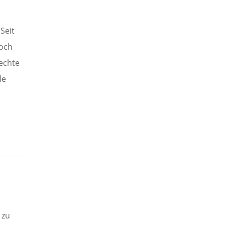
Seit
doch
rechte
le
 zu