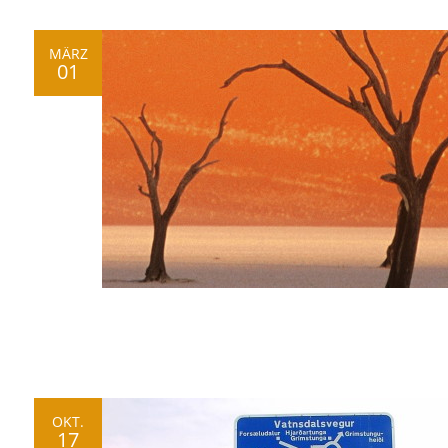
MÄRZ
01
OKT.
17