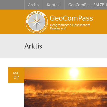
Archiv
Kontakt
GeoComPass SALZB
Arktis
MAI
02