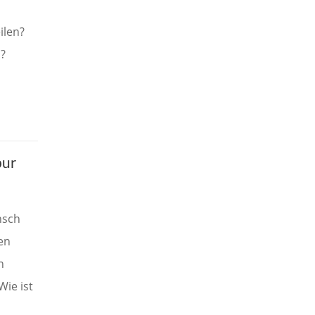
ilen?
?
pur
nsch
en
n
Wie ist