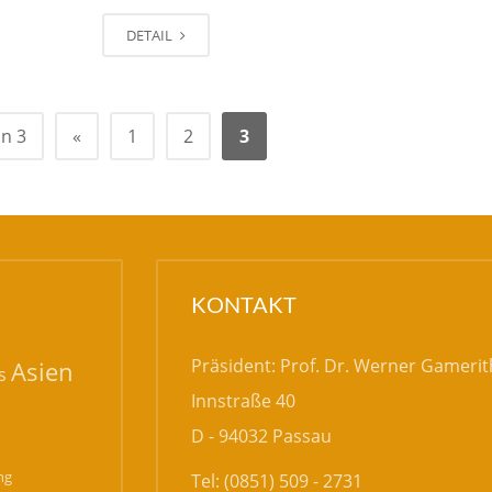
DETAIL
on 3
«
1
2
3
KONTAKT
Präsident: Prof. Dr. Werner Gamerit
Asien
s
Innstraße 40
D - 94032 Passau
ng
Tel: (0851) 509 - 2731