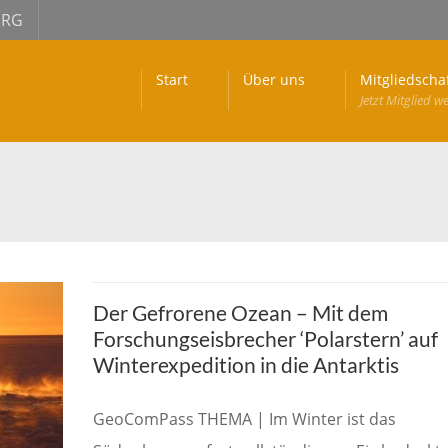
URG
Start
Über uns
Mitgliedscha
Jetzt Mitglied w
Der Gefrorene Ozean – Mit dem
Forschungseisbrecher ‘Polarstern’ auf
Winterexpedition in die Antarktis
GeoComPass THEMA | Im Winter ist das