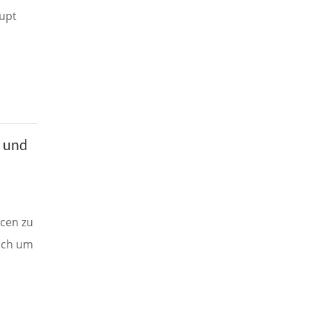
aupt
 und
rcen zu
doch um