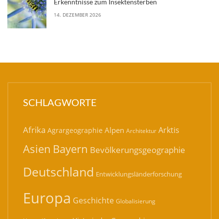
Erkenntnisse zum Insektensterben
14. DEZEMBER 2026
SCHLAGWORTE
Afrika
Arktis
Alpen
Agrargeographie
Architektur
Bayern
Asien
Bevölkerungsgeographie
Deutschland
Entwicklungsländerforschung
Europa
Geschichte
Globalisierung