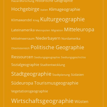
Historische Geographie
Hazardforschung
Hochgebirge
Klimageographie
Italien
Kulturgeographie
Klimawandel
Krieg
Mitteleuropa
Lateinamerika
Migration
Metropolen
Niederbayern
Mittelmeerraum
Nordamerika
Politische Geographie
Oberösterreich
Ressourcen
Siedlungsgeographie
Siedlungsgeschichte
Sozialgeographie
Stadtentwicklung
Stadtgeographie
Südasien
Stadtplanung
Südeuropa
Tourismusgeographie
Vegetationsgeographie
Wirtschaftsgeographie
Wüsten