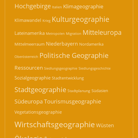
Hochgebirge
Klimageographie
Italien
Kulturgeographie
Klimawandel
Krieg
Mitteleuropa
Lateinamerika
Migration
Metropolen
Niederbayern
Mittelmeerraum
Nordamerika
Politische Geographie
Oberösterreich
Ressourcen
Siedlungsgeographie
Siedlungsgeschichte
Sozialgeographie
Stadtentwicklung
Stadtgeographie
Südasien
Stadtplanung
Südeuropa
Tourismusgeographie
Vegetationsgeographie
Wirtschaftsgeographie
Wüsten