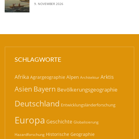
9. NOVEMBER 2026
SCHLAGWORTE
Afrika
Arktis
Alpen
Agrargeographie
Architektur
Bayern
Asien
Bevölkerungsgeographie
Deutschland
Entwicklungsländerforschung
Europa
Geschichte
Globalisierung
Historische Geographie
Hazardforschung