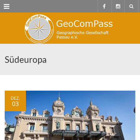
Menu
Südeuropa
DEZ.
03