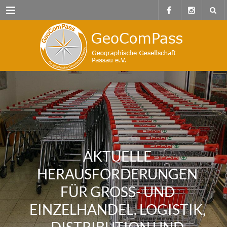
Menu
AKTUELLE
HERAUSFORDERUNGEN
FÜR GROSS- UND E
INZELHANDEL. LOGISTIK, D
ISTRIBUTION UND M