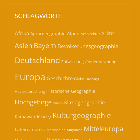
SCHLAGWORTE
Afrika
Arktis
Alpen
Agrargeographie
Architektur
Bayern
Asien
Bevölkerungsgeographie
Deutschland
Entwicklungsländerforschung
Europa
Geschichte
Globalisierung
Historische Geographie
Hazardforschung
Hochgebirge
Klimageographie
Italien
Kulturgeographie
Klimawandel
Krieg
Mitteleuropa
Lateinamerika
Migration
Metropolen