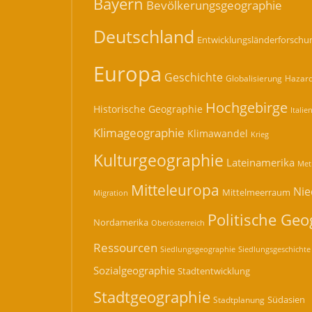
Bayern
Bevölkerungsgeographie
Deutschland
Entwicklungsländerforschu
Europa
Geschichte
Hazard
Globalisierung
Hochgebirge
Historische Geographie
Italie
Klimageographie
Klimawandel
Krieg
Kulturgeographie
Lateinamerika
Met
Mitteleuropa
Nie
Mittelmeerraum
Migration
Politische Geo
Nordamerika
Oberösterreich
Ressourcen
Siedlungsgeographie
Siedlungsgeschichte
Sozialgeographie
Stadtentwicklung
Stadtgeographie
Südasien
Stadtplanung