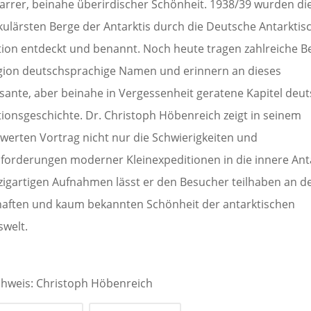
zarrer, beinahe überirdischer Schönheit. 1938/39 wurden di
kulärsten Berge der Antarktis durch die Deutsche Antarktis
tion entdeckt und benannt. Noch heute tragen zahlreiche B
gion deutschsprachige Namen und erinnern an dieses
ssante, aber beinahe in Vergessenheit geratene Kapitel deu
tionsgeschichte. Dr. Christoph Höbenreich zeigt in seinem
werten Vortrag nicht nur die Schwierigkeiten und
forderungen moderner Kleinexpeditionen in die innere Anta
nzigartigen Aufnahmen lässt er den Besucher teilhaben an d
aften und kaum bekannten Schönheit der antarktischen
swelt.
chweis: Christoph Höbenreich