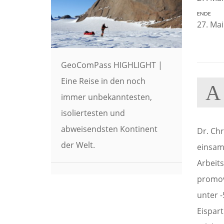
ENDE
27. Mai
GeoComPass HIGHLIGHT |
Eine Reise in den noch
A
immer unbekanntesten,
isoliertesten und
abweisendsten Kontinent
Dr. Chr
der Welt.
einsam
Arbeit
promov
unter 
Eispart