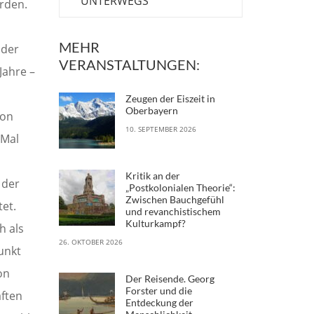
UNTERWEGS
Erden.
MEHR
 der
VERANSTALTUNGEN:
Jahre –
Zeugen der Eiszeit in
Oberbayern
son
10. SEPTEMBER 2026
 Mal
Kritik an der
 der
„Postkolonialen Theorie“:
Zwischen Bauchgefühl
tet.
und revanchistischem
Kulturkampf?
h als
26. OKTOBER 2026
unkt
on
Der Reisende. Georg
Forster und die
aften
Entdeckung der