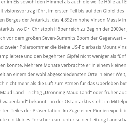
 er im Eis sowohl den Himmel als auch die weiße Hölle auf 
tivisionsvortrag führt im ersten Teil bis auf den Gipfel des
en Berges der Antarktis, das 4.892 m hohe Vinson Massiv in
tarktis, wo Dr. Christoph Höbenreich zu Beginn der 2000er 
och vor dem großen Seven-Summits Boom der Gegenwart –
d zweier Polarsommer die kleine US-Polarbasis Mount Vin
amp leitete und den begehrten Gipfel nicht weniger als fünf
gen konnte. Mehrere Monate verbrachte er in einem kleinen
elt an einem der wohl abgeschiedensten Orte in einer Welt,
ch nicht mehr als die Luft zum Atmen für das Überleben bie
Maud Land – richtig „Dronning Maud Land“ oder früher auc
hwabenland“ bekannt – in der Ostantarktis steht im Mittelp
iten Teiles der Präsentation. Im Zuge einer Pionierexpediti
ete ein kleines Forscherteam unter seiner Leitung Landsch