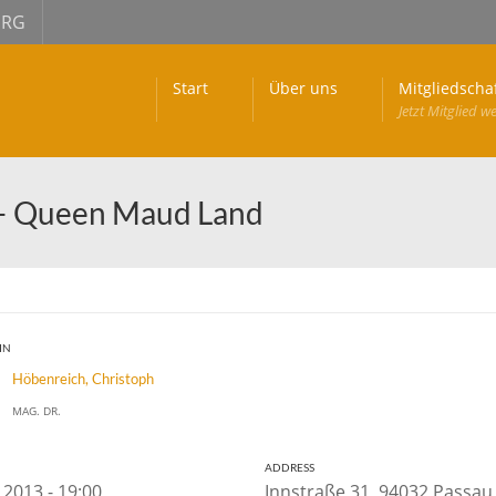
URG
Start
Über uns
Mitgliedscha
Jetzt Mitglied w
 – Queen Maud Land
IN
Höbenreich, Christoph
MAG. DR.
ADDRESS
 2013 - 19:00
Innstraße 31, 94032 Passa