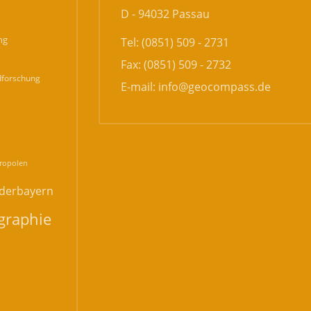
D - 94032 Passau
ng
Tel: (0851) 509 - 2731
Fax: (0851) 509 - 2732
forschung
E-mail:
info@geocompass.de
n
ropolen
derbayern
graphie