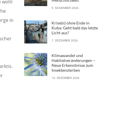
Menschlichkeit
e wohl
9. NOVEMBER 2026
che
erge in
Krise(n) ohne Ende in
Kuba: Geht bald das letzte
Licht aus?
tscher
7. DEZEMBER 2026
Klimawandel und
Habitatveränderungen –
Neue Erkenntnisse zum
rktis.
Insektensterben
er
14. DEZEMBER 2026