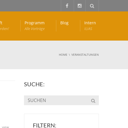
ft
Programm
Blog
Intern
erden!
Alle Vorträge
ILIAS
HOME
VERANSTALTUNGEN
SUCHE:
FILTERN:
u
VIEW