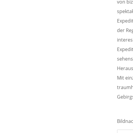
von bi
spekta
Expedi
der Re
intere
Expedi
sehens
Heraus
Mit ei
traumh
Gebirg
Bildna