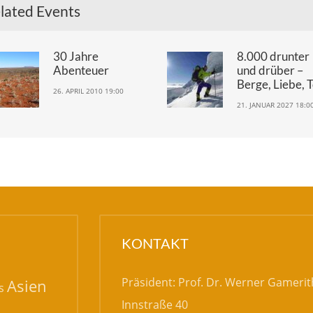
lated Events
30 Jahre
8.000 drunter
Abenteuer
und drüber –
Berge, Liebe, 
26. APRIL 2010 19:00
21. JANUAR 2027 18:0
KONTAKT
Präsident: Prof. Dr. Werner Gamerit
Asien
s
Innstraße 40