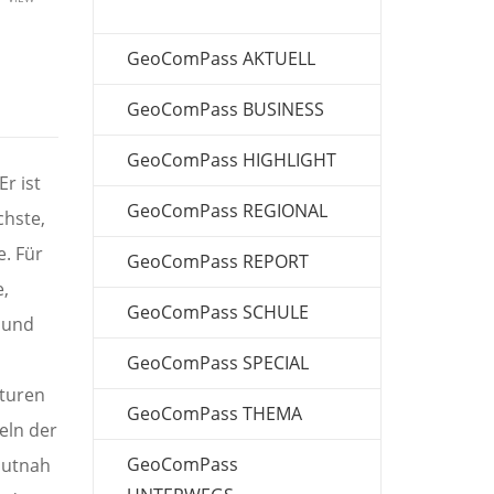
GeoComPass AKTUELL
GeoComPass BUSINESS
GeoComPass HIGHLIGHT
Er ist
GeoComPass REGIONAL
chste,
e. Für
GeoComPass REPORT
e,
GeoComPass SCHULE
 und
GeoComPass SPECIAL
aturen
GeoComPass THEMA
eln der
GeoComPass
hautnah