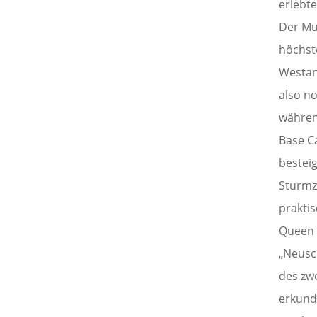
erlebte
Der Mul
höchst
Westan
also n
währen
Base C
bestei
Sturmz
praktis
Queen 
„Neusc
des zwe
erkund