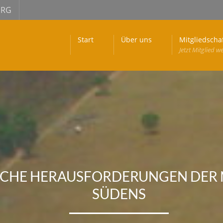
URG
Start
Über uns
Mitgliedscha
Jetzt Mitglied w
ISCHE HERAUSFORDERUNGEN DER
SÜDENS