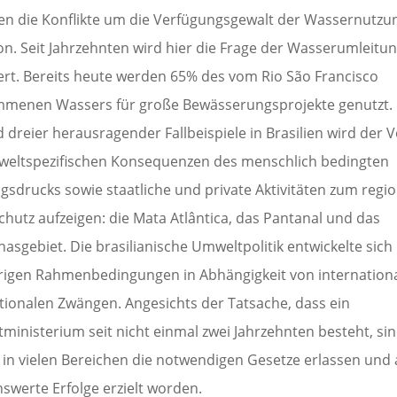
en die Konflikte um die Verfügungsgewalt der Wassernutzu
on. Seit Jahrzehnten wird hier die Frage der Wasserumleitu
iert. Bereits heute werden 65% des vom Rio São Francisco
menen Wassers für große Bewässerungsprojekte genutzt.
dreier herausragender Fallbeispiele in Brasilien wird der 
weltspezifischen Konsequenzen des menschlich bedingten
gsdrucks sowie staatliche und private Aktivitäten zum regi
chutz aufzeigen: die Mata Atlântica, das Pantanal und das
asgebiet. Die brasilianische Umweltpolitik entwickelte sich
rigen Rahmenbedingungen in Abhängigkeit von internation
tionalen Zwängen. Angesichts der Tatsache, dass ein
ministerium seit nicht einmal zwei Jahrzehnten besteht, si
s in vielen Bereichen die notwendigen Gesetze erlassen und
swerte Erfolge erzielt worden.