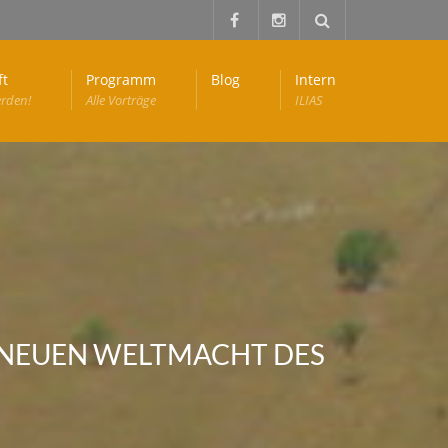
ft
Programm
Blog
Intern
erden!
Alle Vorträge
ILIAS
 NEUEN WELTMACHT DES