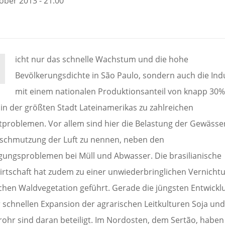
ober 2013 - 21:00
icht nur das schnelle Wachstum und die hohe
Bevölkerungsdichte in São Paulo, sondern auch die Ind
mit einem nationalen Produktionsanteil von knapp 30
 in der größten Stadt Lateinamerikas zu zahlreichen
problemen. Vor allem sind hier die Belastung der Gewässe
rschmutzung der Luft zu nennen, neben den
gungsproblemen bei Müll und Abwasser. Die brasilianische
irtschaft hat zudem zu einer unwiederbringlichen Vernicht
ichen Waldvegetation geführt. Gerade die jüngsten Entwick
r schnellen Expansion der agrarischen Leitkulturen Soja un
rohr sind daran beteiligt. Im Nordosten, dem Sertão, haben