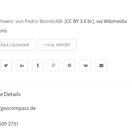
chweis: von Pedro Biondi/ABr [
CC BY 3.0 br
],
via Wikimedia
ons
OGLE CALENDAR
+ ICAL IMPORT
e Details
//geocompass.de
 509 2731