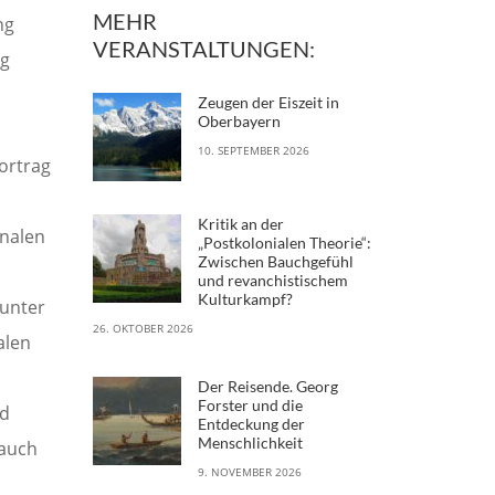
MEHR
ng
VERANSTALTUNGEN:
ng
Zeugen der Eiszeit in
Oberbayern
10. SEPTEMBER 2026
Vortrag
Kritik an der
onalen
„Postkolonialen Theorie“:
Zwischen Bauchgefühl
und revanchistischem
Kulturkampf?
 unter
26. OKTOBER 2026
alen
Der Reisende. Georg
Forster und die
nd
Entdeckung der
Menschlichkeit
 auch
9. NOVEMBER 2026