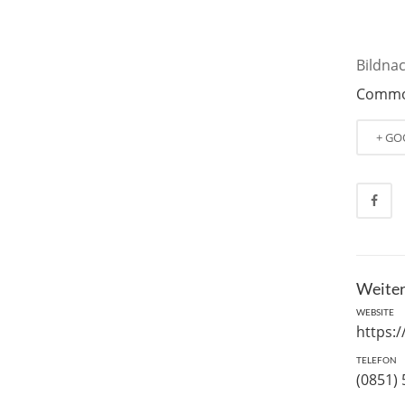
Bildna
Comm
+ GO
Weiter
WEBSITE
https:
TELEFON
(0851)