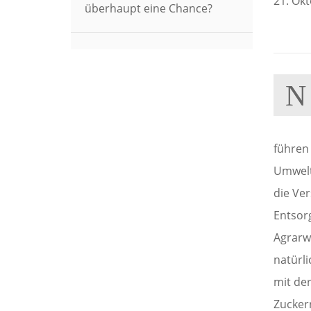
21. Okt
überhaupt eine Chance?
N
führen
Umwelt
die Ve
Entsor
Agrarw
natürl
mit de
Zucker