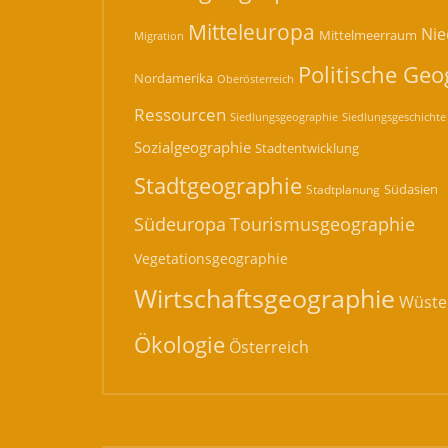
Mitteleuropa
Nie
Mittelmeerraum
Migration
Politische Geo
Nordamerika
Oberösterreich
Ressourcen
Siedlungsgeographie
Siedlungsgeschichte
Sozialgeographie
Stadtentwicklung
Stadtgeographie
Südasien
Stadtplanung
Südeuropa
Tourismusgeographie
Vegetationsgeographie
Wirtschaftsgeographie
Wüste
Ökologie
Österreich