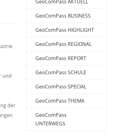
GeoComPass AKTUELL
GeoComPass BUSINESS
GeoComPass HIGHLIGHT
GeoComPass REGIONAL
ustrie
%
GeoComPass REPORT
GeoComPass SCHULE
r und
GeoComPass SPECIAL
GeoComPass THEMA
ung der
GeoComPass
lungen
UNTERWEGS
d