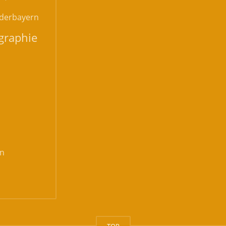
derbayern
graphie
n
TOP