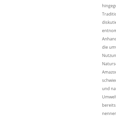
hingeg
Traditi
diskut
entnom
Anhand 
die um
Nutzun
Naturs
Amazon
schwie
und na
Umwelt
bereit
nennen