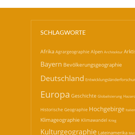
SCHLAGWORTE
Afrika
Arkti
Alpen
Agrargeographie
Architektur
Bayern
Bevölkerungsgeographie
Deutschland
Entwicklungsländerforschu
Europa
Geschichte
Hazard
Globalisierung
Hochgebirge
Historische Geographie
Italie
Klimageographie
Klimawandel
Krieg
Kulturgeographie
Lateinamerika
Met