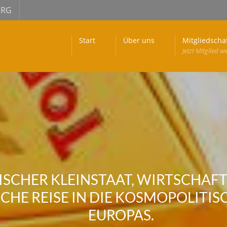
URG
Start
Über uns
Mitgliedscha
Jetzt Mitglied w
ISCHER KLEINSTAAT, WIRTSCHAFTL
E REISE IN DIE KOSMOPOLITISC
UROPAS.