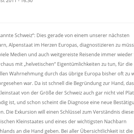
st 2011 - 16:30
annte Schweiz“: Dies gerade von einem unserer nächsten
rn, Alpenstaat im Herzen Europas, diagnostizieren zu müss
 viele Medien und auch weitgereiste Reisende immer wieder 
chaus mit „helvetischen“ Eigentümlichkeiten zu tun, für die 
ellen Wahrnehmung durch das übrige Europa bisher oft zu 
vorgesehen war. Da ist schnell die Begründung zur Hand, das
leinstaat von der Größe der Schweiz auch gar nicht viel Plat
dig ist, und schon scheint die Diagnose eine neue Bestätig
n. Die Exkursion will einen Schlüssel zum Verständnis diese
ischen Kleinstaates und eines der wichtigsten Nachbarn
lands an die Hand geben. Bei aller Übersichtlichkeit ist die