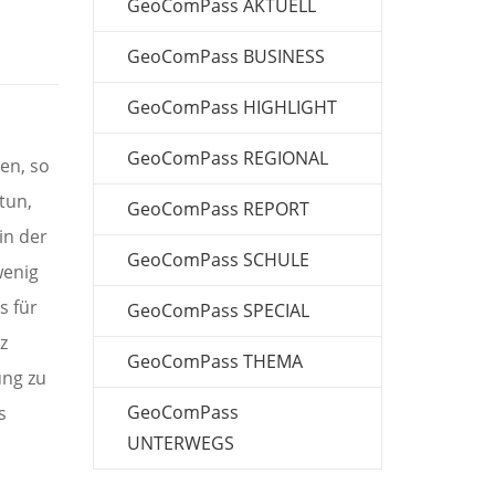
GeoComPass AKTUELL
GeoComPass BUSINESS
GeoComPass HIGHLIGHT
GeoComPass REGIONAL
en, so
tun,
GeoComPass REPORT
in der
GeoComPass SCHULE
wenig
s für
GeoComPass SPECIAL
z
GeoComPass THEMA
ung zu
GeoComPass
s
UNTERWEGS