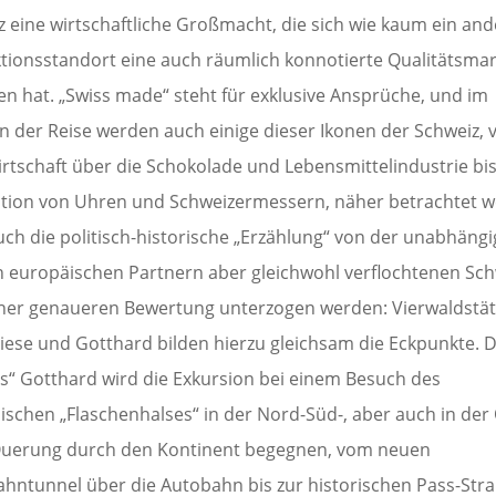
z eine wirtschaftliche Großmacht, die sich wie kaum ein and
tionsstandort eine auch räumlich konnotierte Qualitätsma
en hat. „Swiss made“ steht für exklusive Ansprüche, und im
 der Reise werden auch einige dieser Ikonen der Schweiz, 
irtschaft über die Schokolade und Lebensmittelindustrie bis
ation von Uhren und Schweizermessern, näher betrachtet w
uch die politisch-historische „Erzählung“ von der unabhängi
n europäischen Partnern aber gleichwohl verflochtenen Sch
iner genaueren Bewertung unterzogen werden: Vierwaldstät
Wiese und Gotthard bilden hierzu gleichsam die Eckpunkte.
s“ Gotthard wird die Exkursion bei einem Besuch des
ischen „Flaschenhalses“ in der Nord-Süd-, aber auch in der 
uerung durch den Kontinent begegnen, vom neuen
ahntunnel über die Autobahn bis zur historischen Pass-Stra