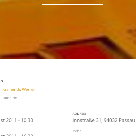
IN
Gamerith, Werner
PROF. DR.
ADDRESS
st 2011 - 10:30
Innstraße 31, 94032 Passa
MAP