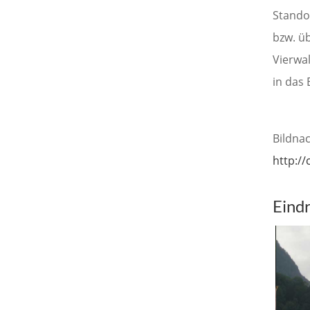
Stando
bzw. ü
Vierwa
in das
Bildna
http:/
Eind