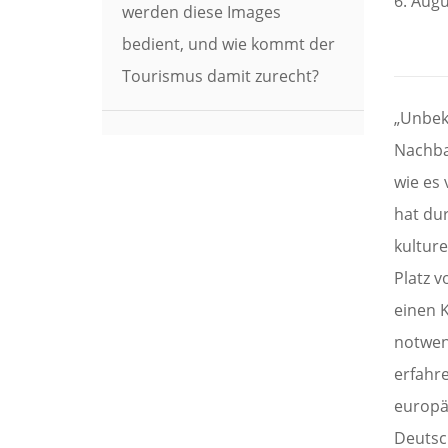
6. Augu
werden diese Images
bedient, und wie kommt der
Tourismus damit zurecht?
„Unbek
Nachba
wie es
hat dur
kultur
Platz 
einen K
notwen
erfahre
europä
Deutsch