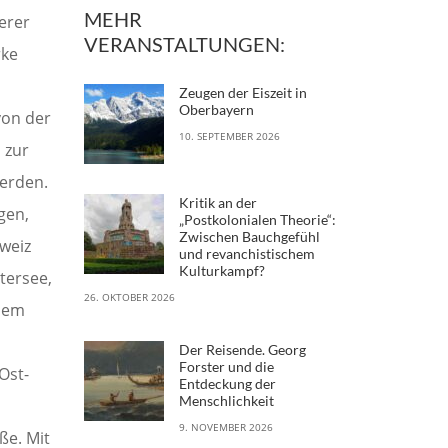
MEHR
erer
VERANSTALTUNGEN:
rke
Zeugen der Eiszeit in
Oberbayern
von der
10. SEPTEMBER 2026
 zur
erden.
Kritik an der
gen,
„Postkolonialen Theorie“:
Zwischen Bauchgefühl
weiz
und revanchistischem
Kulturkampf?
tersee,
26. OKTOBER 2026
 Dem
Der Reisende. Georg
Forster und die
Ost-
Entdeckung der
Menschlichkeit
9. NOVEMBER 2026
ße. Mit