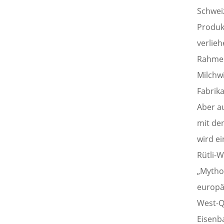
Schwei
Produk
verlieh
Rahmen
Milchw
Fabrik
Aber a
mit de
wird e
Rütli-
„Mytho
europä
West-Q
Eisenb