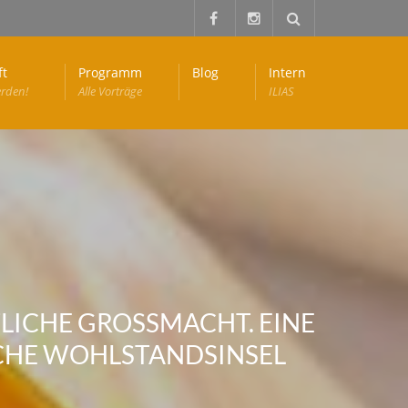
ft
Programm
Blog
Intern
erden!
Alle Vorträge
ILIAS
ICHE GROSSMACHT. EINE K
HE WOHLSTANDSINSEL E