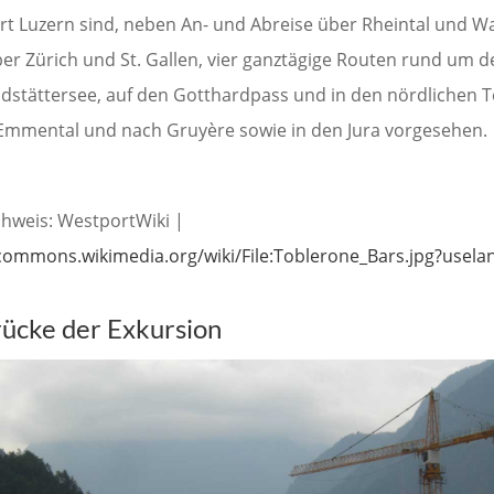
rt Luzern sind, neben An- und Abreise über Rheintal und W
ber Zürich und St. Gallen, vier ganztägige Routen rund um 
ldstättersee, auf den Gotthardpass und in den nördlichen T
 Emmental und nach Gruyère sowie in den Jura vorgesehen.
chweis: WestportWiki |
/commons.wikimedia.org/wiki/File:Toblerone_Bars.jpg?usel
rücke der Exkursion