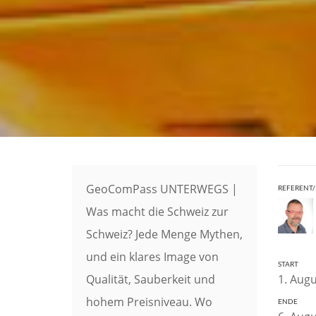
GeoComPass UNTERWEGS |
REFERENT/
Was macht die Schweiz zur
Schweiz? Jede Menge Mythen,
und ein klares Image von
START
Qualität, Sauberkeit und
1. Augu
hohem Preisniveau. Wo
ENDE