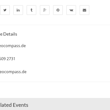
e Details
eocompass.de
 509 2731
geocompass.de
lated Events