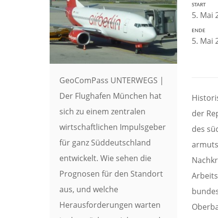
START
5. Mai 
ENDE
5. Mai 
GeoComPass UNTERWEGS |
Der Flughafen München hat
Histor
sich zu einem zentralen
der Re
wirtschaftlichen Impulsgeber
des sü
für ganz Süddeutschland
armuts
entwickelt. Wie sehen die
Nachkr
Prognosen für den Standort
Arbeits
aus, und welche
bundes
Herausforderungen warten
Oberba