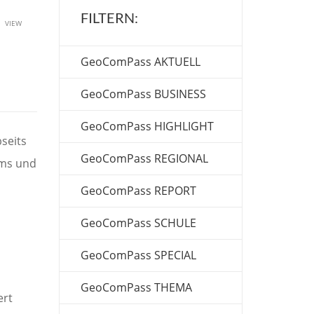
FILTERN:
u
VIEW
GeoComPass AKTUELL
GeoComPass BUSINESS
GeoComPass HIGHLIGHT
seits
GeoComPass REGIONAL
ums und
GeoComPass REPORT
GeoComPass SCHULE
GeoComPass SPECIAL
GeoComPass THEMA
ert