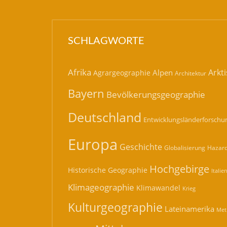
SCHLAGWORTE
Afrika
Arkti
Alpen
Agrargeographie
Architektur
Bayern
Bevölkerungsgeographie
Deutschland
Entwicklungsländerforschu
Europa
Geschichte
Hazard
Globalisierung
Hochgebirge
Historische Geographie
Italie
Klimageographie
Klimawandel
Krieg
Kulturgeographie
Lateinamerika
Met