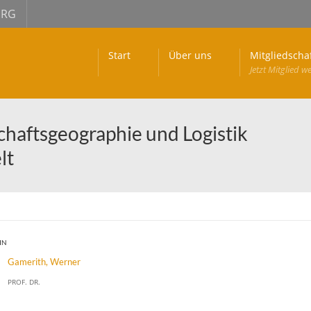
URG
Start
Über uns
Mitgliedscha
Jetzt Mitglied w
haftsgeographie und Logistik
lt
IN
Gamerith, Werner
PROF. DR.