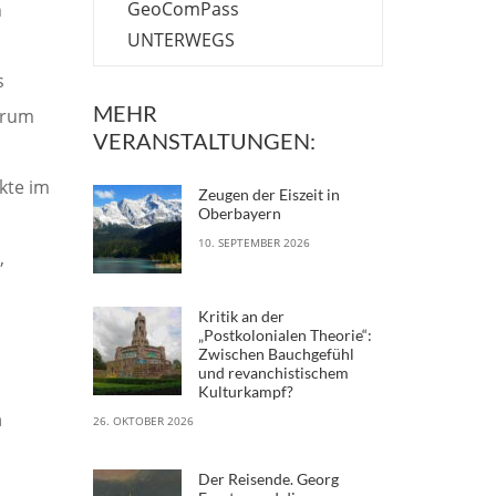
GeoComPass
n
UNTERWEGS
s
MEHR
ntrum
VERANSTALTUNGEN:
kte im
Zeugen der Eiszeit in
Oberbayern
10. SEPTEMBER 2026
,
Kritik an der
„Postkolonialen Theorie“:
Zwischen Bauchgefühl
und revanchistischem
Kulturkampf?
a
26. OKTOBER 2026
Der Reisende. Georg