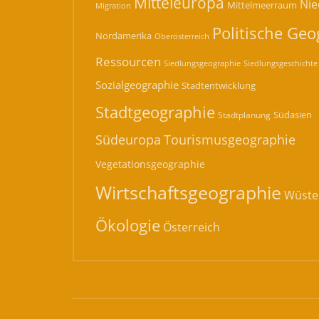
Mitteleuropa
Nie
Mittelmeerraum
Migration
Politische Geo
Nordamerika
Oberösterreich
Ressourcen
Siedlungsgeographie
Siedlungsgeschichte
Sozialgeographie
Stadtentwicklung
Stadtgeographie
Südasien
Stadtplanung
Südeuropa
Tourismusgeographie
Vegetationsgeographie
Wirtschaftsgeographie
Wüste
Ökologie
Österreich