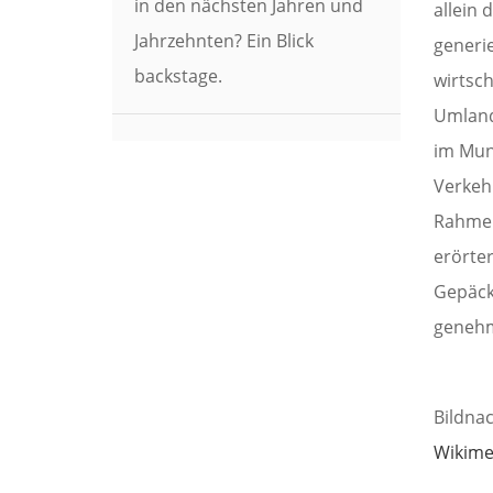
in den nächsten Jahren und
allein 
Jahrzehnten? Ein Blick
generie
backstage.
wirtsc
Umland
im Mun
Verkeh
Rahmen
erörter
Gepäck
genehm
Bildna
Wikim