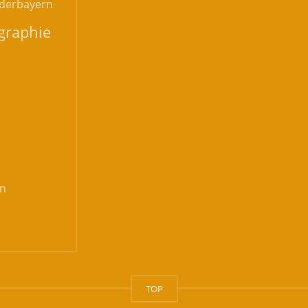
derbayern
graphie
n
TOP