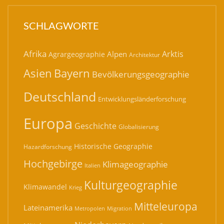
SCHLAGWORTE
Afrika
Arktis
Alpen
Agrargeographie
Architektur
Bayern
Asien
Bevölkerungsgeographie
Deutschland
Entwicklungsländerforschung
Europa
Geschichte
Globalisierung
Historische Geographie
Hazardforschung
Hochgebirge
Klimageographie
Italien
Kulturgeographie
Klimawandel
Krieg
Mitteleuropa
Lateinamerika
Migration
Metropolen