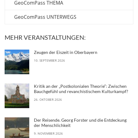
Bauchgefühl und revanchistischem Kulturkampf?
26. OKTOBER 2026
Der Reisende. Georg Forster und die Entdeckung
der Menschlichkeit
9. NOVEMBER 2026
Krise(n) ohne Ende in Kuba: Geht bald das letzte
Licht aus?
7. DEZEMBER 2026
Klimawandel und Habitatveränderungen – Neue
Erkenntnisse zum Insektensterben
14. DEZEMBER 2026