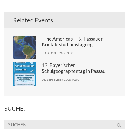
SUCHE:
FILTERN:
GeoComPass AKTUELL
GeoComPass BUSINESS
GeoComPass HIGHLIGHT
GeoComPass REGIONAL