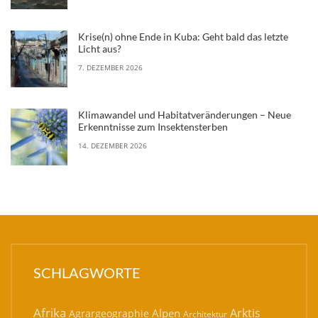
SCHLAGWORTE
Afrika
Arktis
Alpen
Agrargeographie
Architektur
Bayern
Asien
Bevölkerungsgeographie
Deutschland
Entwicklungsländerforschung
Europa
Geschichte
Globalisierung
Historische Geographie
Hazardforschung
Hochgebirge
Klimageographie
Italien
Kulturgeographie
Klimawandel
Krieg