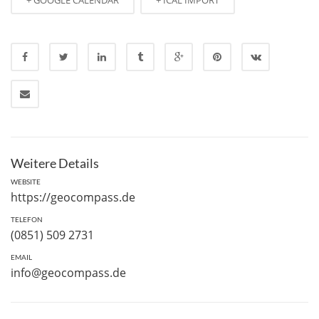
TELEFON
(0851) 509 2731
EMAIL
info@geocompass.de
Related Events
“The Americas” – 9. Passauer
Kontaktstudiumstagung
9. OKTOBER 2006 9:00
13. Bayerischer
Schulgeographentag in Passau
26. SEPTEMBER 2008 10:00