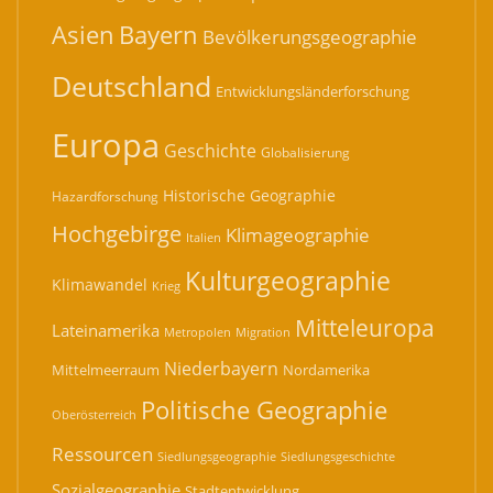
Mitteleuropa
Lateinamerika
Migration
Metropolen
Niederbayern
Mittelmeerraum
Nordamerika
Politische Geographie
Oberösterreich
Ressourcen
Siedlungsgeographie
Siedlungsgeschichte
Sozialgeographie
Stadtentwicklung
Stadtgeographie
Südasien
Stadtplanung
Südeuropa
Tourismusgeographie
Vegetationsgeographie
Wirtschaftsgeographie
Wüsten
Ökologie
Österreich