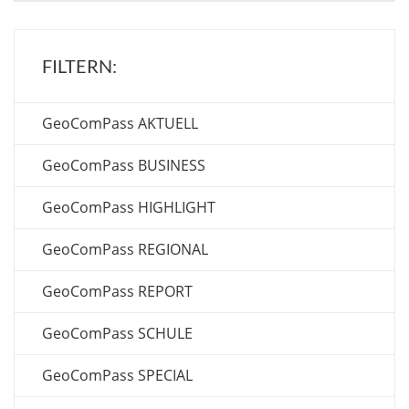
GeoComPass REPORT
GeoComPass SCHULE
GeoComPass SPECIAL
GeoComPass THEMA
GeoComPass UNTERWEGS
MEHR VERANSTALTUNGEN:
Zeugen der Eiszeit in Oberbayern
10. SEPTEMBER 2026
Kritik an der „Postkolonialen Theorie“: Zwischen