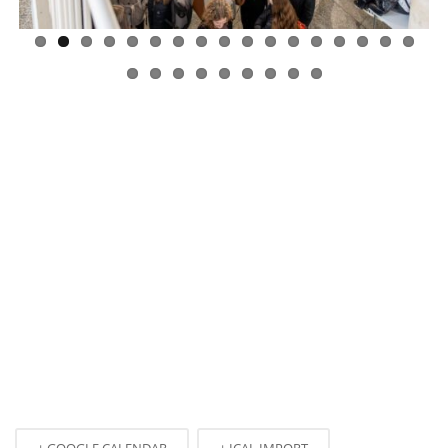
+ GOOGLE CALENDAR
+ ICAL IMPORT
Weitere Details
WEBSITE
https://geocompass.de