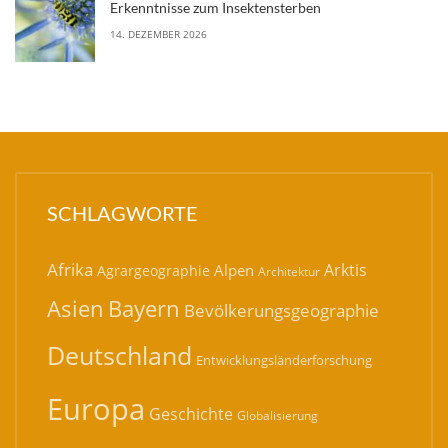
Erkenntnisse zum Insektensterben
14. DEZEMBER 2026
SCHLAGWORTE
Afrika
Arktis
Alpen
Agrargeographie
Architektur
Bayern
Asien
Bevölkerungsgeographie
Deutschland
Entwicklungsländerforschung
Europa
Geschichte
Globalisierung