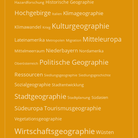
Historische Geographie
Hazardforschung
Hochgebirge
Klimageographie
Italien
Kulturgeographie
Klimawandel
Krieg
Mitteleuropa
Lateinamerika
Migration
Metropolen
Niederbayern
Mittelmeerraum
Nordamerika
Politische Geographie
Oberösterreich
Ressourcen
Siedlungsgeographie
Siedlungsgeschichte
Sozialgeographie
Stadtentwicklung
Stadtgeographie
Südasien
Stadtplanung
Südeuropa
Tourismusgeographie
Vegetationsgeographie
Wirtschaftsgeographie
Wüsten