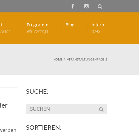
ft
Programm
Blog
Intern
erden!
Alle Vorträge
ILIAS
HOME
VERANSTALTUNGEN
PAGE 2
SUCHE:
der
SORTIEREN:
werden