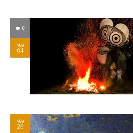
0
MAI
04
MAI
26