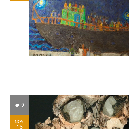
0
NOV.
18