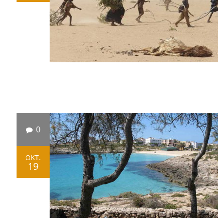
0
OKT.
19