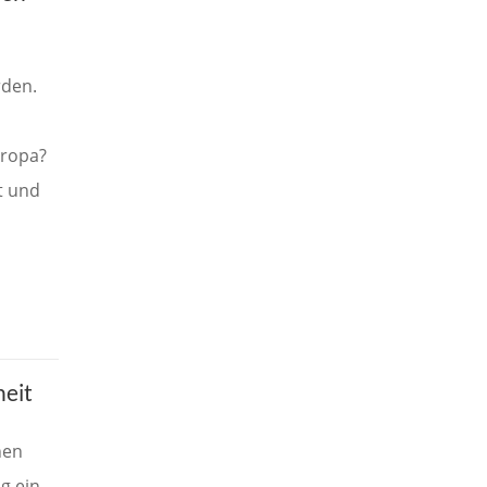
rden.
uropa?
t und
heit
hen
g ein.