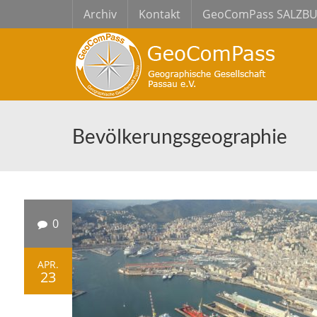
Archiv
Kontakt
GeoComPass SALZB
Bevölkerungsgeographie
0
APR.
23