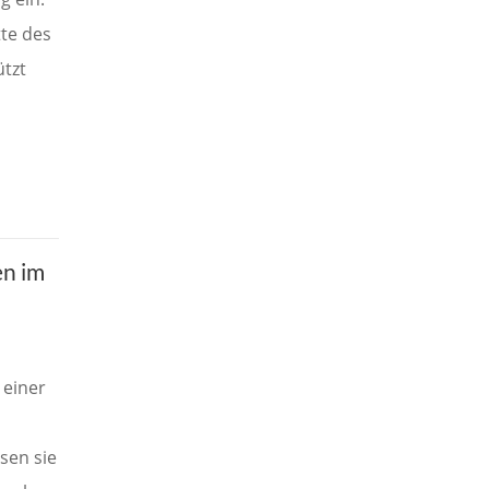
tte des
ützt
n im
 einer
sen sie