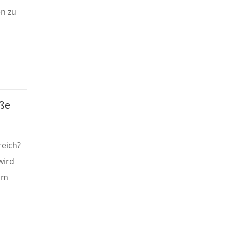
n zu
uße
eich?
wird
um