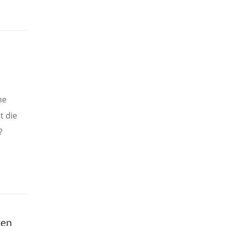
me
t die
?
ven