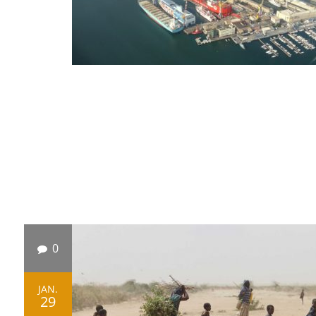
0
JAN.
29