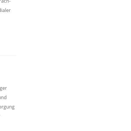
rach-
ialer
ger
 und
sorgung
?