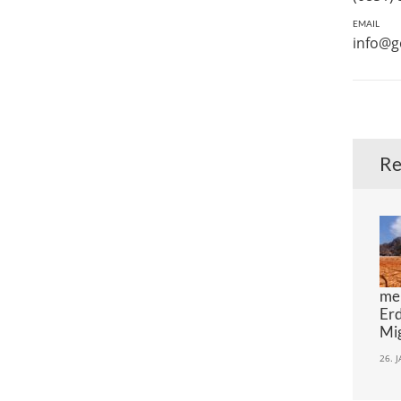
EMAIL
info@
Re
me
Er
Mi
26. 