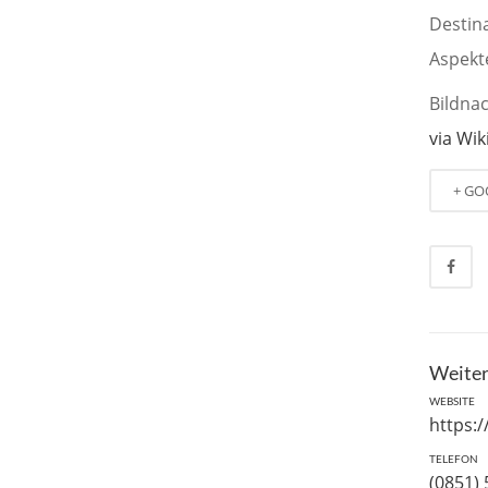
Destin
Aspekt
Bildna
via Wi
+ GO
Weiter
WEBSITE
https:
TELEFON
(0851)