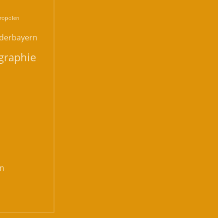
ropolen
derbayern
graphie
n