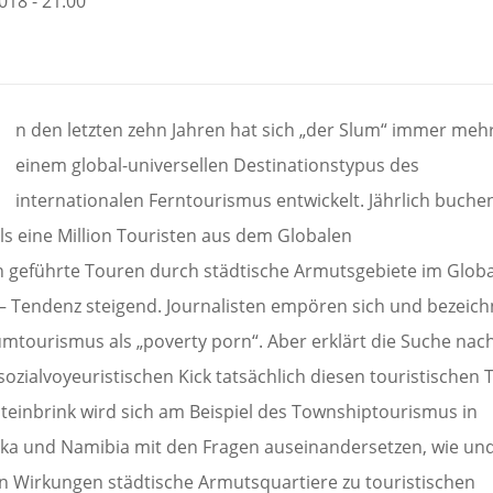
2018 - 21:00
n den letzten zehn Jahren hat sich „der Slum“ immer meh
einem global-universellen Destinationstypus des
internationalen Ferntourismus entwickelt. Jährlich buche
ls eine Million Touristen aus dem Globalen
 geführte Touren durch städtische Armutsgebiete im Glob
– Tendenz steigend. Journalisten empören sich und bezeic
umtourismus als „poverty porn“. Aber erklärt die Suche nac
ozialvoyeuristischen Kick tatsächlich diesen touristischen 
Steinbrink wird sich am Beispiel des Townshiptourismus in
ika und Namibia mit den Fragen auseinandersetzen, wie un
n Wirkungen städtische Armutsquartiere zu touristischen