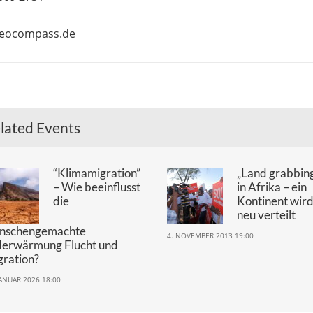
geocompass.de
lated Events
“Klimamigration”
„Land grabbin
– Wie beeinflusst
in Afrika – ein
die
Kontinent wir
neu verteilt
nschengemachte
4. NOVEMBER 2013 19:00
derwärmung Flucht und
gration?
JANUAR 2026 18:00