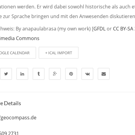
ationen werden. Er wird dabei sowohl historische als auch e
e zur Sprache bringen und mit den Anwesenden diskutieren
chweis: By anapaulabrasa (my own work) [
GFDL
or
CC BY-SA 
kimedia Commons
OGLE CALENDAR
+ ICAL IMPORT
e Details
//geocompass.de
 509 2731