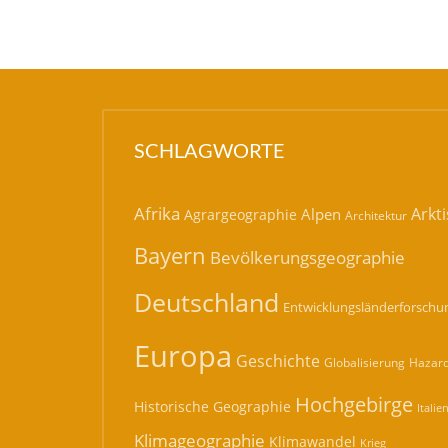
SCHLAGWORTE
Afrika
Arkti
Alpen
Agrargeographie
Architektur
Bayern
Bevölkerungsgeographie
Deutschland
Entwicklungsländerforschu
Europa
Geschichte
Hazard
Globalisierung
Hochgebirge
Historische Geographie
Italie
Klimageographie
Klimawandel
Krieg