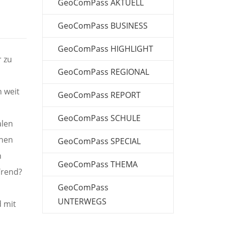
GeoComPass AKTUELL
GeoComPass BUSINESS
GeoComPass HIGHLIGHT
r zu
GeoComPass REGIONAL
n weit
GeoComPass REPORT
GeoComPass SCHULE
alen
hnen
GeoComPass SPECIAL
h
GeoComPass THEMA
Trend?
GeoComPass
UNTERWEGS
d mit