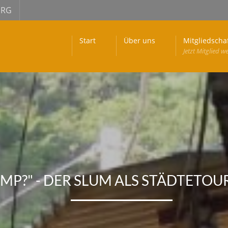
URG
Start
Über uns
Mitgliedscha
Jetzt Mitglied w
UMP?" - DER SLUM ALS STÄDTETOU