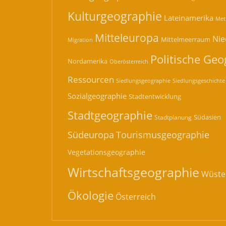
Kulturgeographie
Lateinamerika
Met
Mitteleuropa
Nie
Mittelmeerraum
Migration
Politische Geo
Nordamerika
Oberösterreich
Ressourcen
Siedlungsgeographie
Siedlungsgeschichte
Sozialgeographie
Stadtentwicklung
Stadtgeographie
Südasien
Stadtplanung
Südeuropa
Tourismusgeographie
Vegetationsgeographie
Wirtschaftsgeographie
Wüste
Ökologie
Österreich