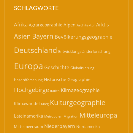
SCHLAGWORTE
Afrika
Arktis
Alpen
Agrargeographie
Architektur
Bayern
Asien
Bevölkerungsgeographie
Deutschland
Entwicklungsländerforschung
Europa
Geschichte
Globalisierung
Historische Geographie
Hazardforschung
Hochgebirge
Klimageographie
Italien
Kulturgeographie
Klimawandel
Krieg
Mitteleuropa
Lateinamerika
Migration
Metropolen
Niederbayern
Mittelmeerraum
Nordamerika