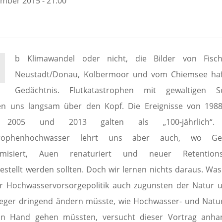
ember 2015 - 21:00
b Klimawandel oder nicht, die Bilder von Fisch
Neustadt/Donau, Kolbermoor und vom Chiemsee ha
Gedächtnis. Flutkatastrophen mit gewaltigen S
n uns langsam über den Kopf. Die Ereignisse von 1988
 2005 und 2013 galten als „100-jährlich“.
trophenhochwasser lehrt uns aber auch, wo Ge
amisiert, Auen renaturiert und neuer Retention
estellt werden sollten. Doch wir lernen nichts daraus. Was
r Hochwasservorsorgepolitik auch zugunsten der Natur 
ieger dringend ändern müsste, wie Hochwasser- und Natu
in Hand gehen müssten, versucht dieser Vortrag anha