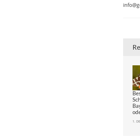
info@
Re
Be
Sch
Bay
od
1. D