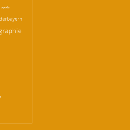
ropolen
derbayern
graphie
n