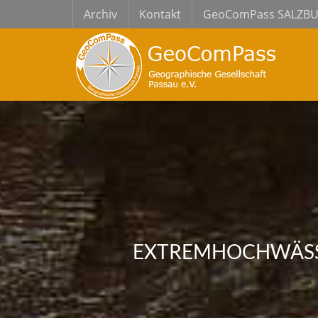
Archiv
Kontakt
GeoComPass SALZB
EXTREMHOCHWÄSSER