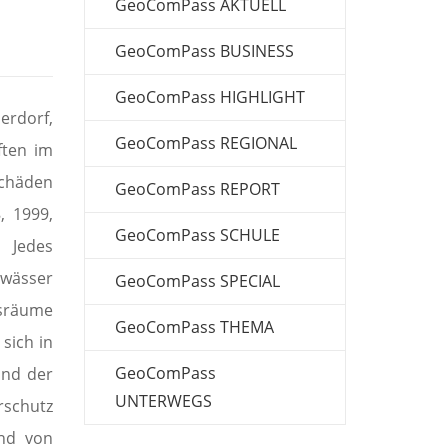
GeoComPass AKTUELL
GeoComPass BUSINESS
GeoComPass HIGHLIGHT
erdorf,
GeoComPass REGIONAL
ften im
chäden
GeoComPass REPORT
, 1999,
GeoComPass SCHULE
 Jedes
wässer
GeoComPass SPECIAL
sräume
GeoComPass THEMA
 sich in
GeoComPass
und der
UNTERWEGS
rschutz
nd von