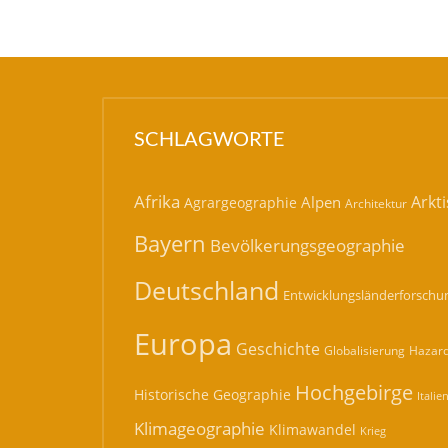
SCHLAGWORTE
Afrika
Arkti
Alpen
Agrargeographie
Architektur
Bayern
Bevölkerungsgeographie
Deutschland
Entwicklungsländerforschu
Europa
Geschichte
Hazard
Globalisierung
Hochgebirge
Historische Geographie
Italie
Klimageographie
Klimawandel
Krieg