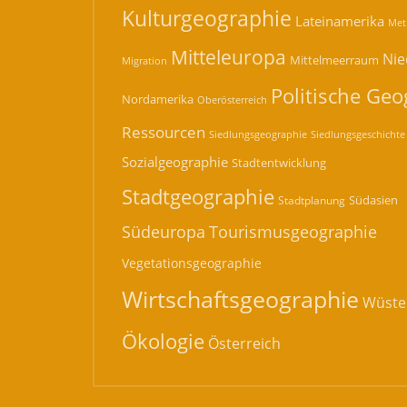
Kulturgeographie
Lateinamerika
Met
Mitteleuropa
Nie
Mittelmeerraum
Migration
Politische Geo
Nordamerika
Oberösterreich
Ressourcen
Siedlungsgeographie
Siedlungsgeschichte
Sozialgeographie
Stadtentwicklung
Stadtgeographie
Südasien
Stadtplanung
Südeuropa
Tourismusgeographie
Vegetationsgeographie
Wirtschaftsgeographie
Wüste
Ökologie
Österreich