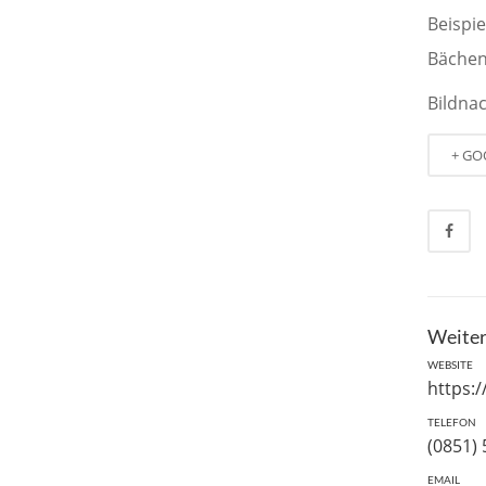
Beispi
Bächen
Bildna
+ GO
Weiter
WEBSITE
https:
TELEFON
(0851)
EMAIL