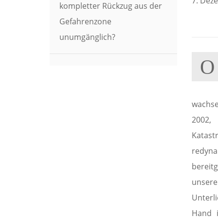
7. Dez
kompletter Rückzug aus der
Gefahrenzone
unumgänglich?
O
wachse
2002,
Katas
redyn
bereitg
unsere
Unterl
Hand 