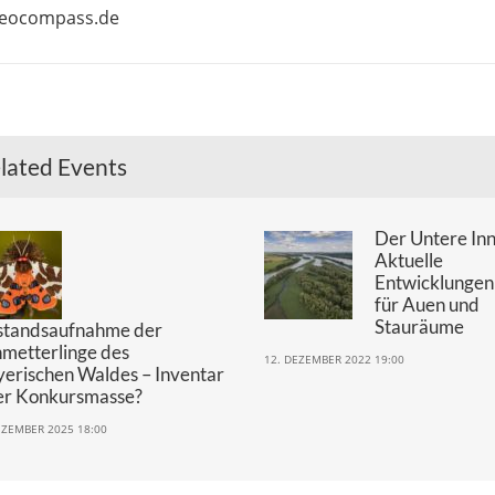
geocompass.de
lated Events
Der Untere Inn
Aktuelle
Entwicklungen
für Auen und
Stauräume
standsaufnahme der
metterlinge des
12. DEZEMBER 2022 19:00
erischen Waldes – Inventar
er Konkursmasse?
EZEMBER 2025 18:00