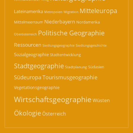
Mitteleuropa
Lateinamerika
Migration
Metropolen
Niederbayern
Mittelmeerraum
Nordamerika
Politische Geographie
Oberösterreich
Ressourcen
Siedlungsgeographie
Siedlungsgeschichte
Sozialgeographie
Stadtentwicklung
Stadtgeographie
Südasien
Stadtplanung
Südeuropa
Tourismusgeographie
Vegetationsgeographie
Wirtschaftsgeographie
Wüsten
Ökologie
Österreich