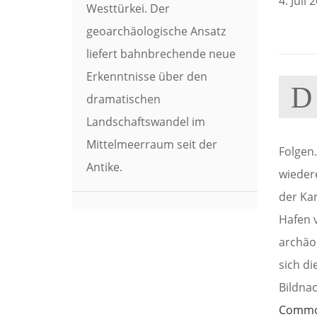
4. Juli 
Westtürkei. Der
geoarchäologische Ansatz
liefert bahnbrechende neue
Erkenntnisse über den
D
dramatischen
Landschaftswandel im
Mittelmeerraum seit der
Folgen
Antike.
wieder
der Ka
Hafen 
archäo
sich d
Bildna
Comm