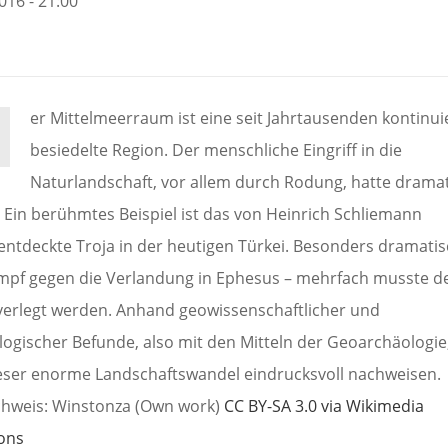
2016 - 21:00
er Mittelmeerraum ist eine seit Jahrtausenden kontinui
besiedelte Region. Der menschliche Eingriff in die
Naturlandschaft, vor allem durch Rodung, hatte drama
. Ein berühmtes Beispiel ist das von Heinrich Schliemann
entdeckte Troja in der heutigen Türkei. Besonders dramati
mpf gegen die Verlandung in Ephesus – mehrfach musste d
verlegt werden. Anhand geowissenschaftlicher und
logischer Befunde, also mit den Mitteln der Geoarchäologie,
ieser enorme Landschaftswandel eindrucksvoll nachweisen.
chweis: Winstonza (Own work)
CC BY-SA 3.0
via Wikimedia
ons