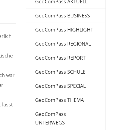
GeoComPass AKTUELL
GeoComPass BUSINESS
GeoComPass HIGHLIGHT
erlich
GeoComPass REGIONAL
tische
GeoComPass REPORT
GeoComPass SCHULE
sch war
er
GeoComPass SPECIAL
GeoComPass THEMA
 lässt
GeoComPass
UNTERWEGS