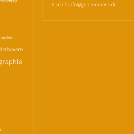
forschung
E-mail:
info@geocompass.de
n
ropolen
derbayern
graphie
n