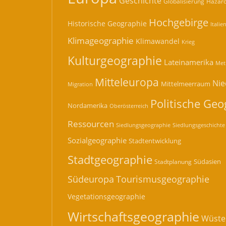
Geschichte
Hazard
Globalisierung
Hochgebirge
Historische Geographie
Italie
Klimageographie
Klimawandel
Krieg
Kulturgeographie
Lateinamerika
Met
Mitteleuropa
Nie
Mittelmeerraum
Migration
Politische Geo
Nordamerika
Oberösterreich
Ressourcen
Siedlungsgeographie
Siedlungsgeschichte
Sozialgeographie
Stadtentwicklung
Stadtgeographie
Südasien
Stadtplanung
Südeuropa
Tourismusgeographie
Vegetationsgeographie
Wirtschaftsgeographie
Wüste