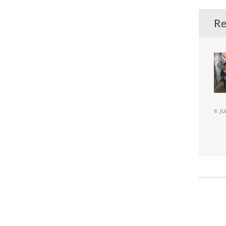
Re
9. J