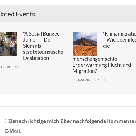
lated Events
“A Social Bungee-
“Klimamigrati
Jump?” – Der
– Wie beeinflu
Slum als
die
städtetouristische
Destination
menschengemachte
Erderwärmung Flucht und
ULI 2018 19:00
Migration?
26. JANUAR 2026 18:00
Benachrichtige mich über nachfolgende Kommentar
E-Mail.